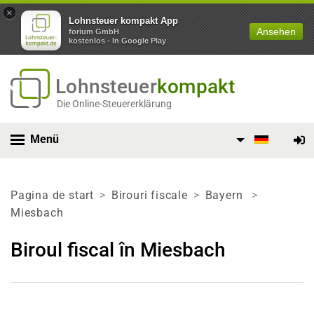
×
Lohnsteuer kompakt App
Ansehen
forium GmbH
kostenlos - In Google Play
Lohnsteuer
kompakt
Die Online-Steuererklärung
Menü
Pagina de start
Birouri fiscale
Bayern
Miesbach
Biroul fiscal în Miesbach