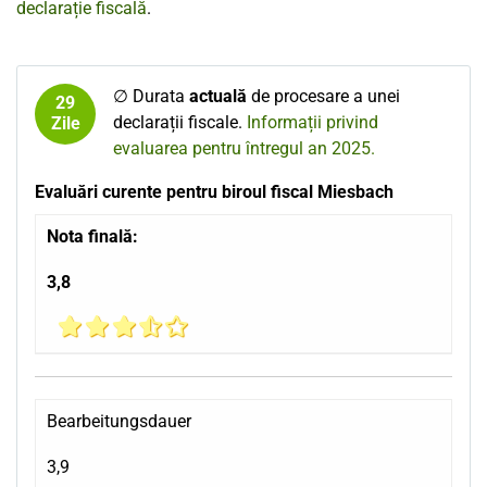
declarație fiscală
.
∅ Durata
actuală
de procesare a unei
29
declarații fiscale.
Informații privind
Zile
evaluarea pentru întregul an 2025.
Evaluări curente pentru biroul fiscal Miesbach
Nota finală:
3,8
Bearbeitungsdauer
3,9