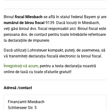
Biroul
fiscal Miesbach
se află în statul federal Bayern și are
numărul de birou fiscal
9139. Dacă locuiți în Miesbach,
veți găsi biroul dvs. fiscal responsabil aici. Biroul fiscal este
persoana dvs. de contact pentru toate întrebările referitoare
la declarațiile de impunere.
Dacă utilizați Lohnsteuer kompakt, puteți, de asemenea, să
vă transmiteți declarația fiscală electronic la biroul fiscal.
Înregistrați-vă acum
, pentru a testa declarația noastră
online de taxă cu toate sfaturile gratuit!
Adresă /contact
Finanzamt Miesbach
Schlierseer Str. 5