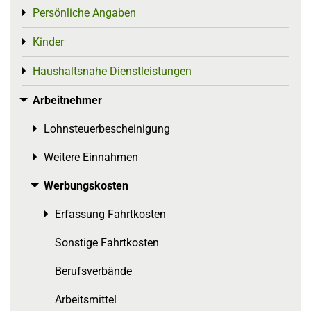
Persönliche Angaben
Toggle menu
Kinder
Toggle menu
Haushaltsnahe Dienstleistungen
Toggle menu
Arbeitnehmer
Toggle menu
Lohnsteuerbescheinigung
Toggle menu
Weitere Einnahmen
Toggle menu
Werbungskosten
Toggle menu
Erfassung Fahrtkosten
Toggle menu
Sonstige Fahrtkosten
Berufsverbände
Arbeitsmittel