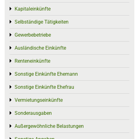
Kapitaleinkünfte
Toggle menu
Selbständige Tätigkeiten
Toggle menu
Gewerbebetriebe
Toggle menu
Ausländische Einkünfte
Toggle menu
Renteneinkünfte
Toggle menu
Sonstige Einkünfte Ehemann
Toggle menu
Sonstige Einkünfte Ehefrau
Toggle menu
Vermietungseinkünfte
Toggle menu
Sonderausgaben
Toggle menu
Außergewöhnliche Belastungen
Toggle menu