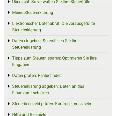
Übersicht: So verwalten Sie Ihre Steuerfälle
Toggle menu
Meine Steuererklärung
Toggle menu
Elektronischer Datenabruf: Die vorausgefüllte
Toggle menu
Steuererklärung
Daten eingeben: So erstellen Sie Ihre
Toggle menu
Steuererklärung
Tipps zum Steuern sparen: Optimieren Sie Ihre
Toggle menu
Eingaben
Daten prüfen: Fehler finden
Toggle menu
Steuererklärung abgeben: Daten an das
Toggle menu
Finanzamt schicken
Steuerbescheid prüfen: Kontrolle muss sein
Toggle menu
Hilfe und Beispiele
Toggle menu