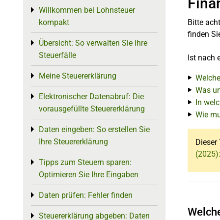
Fina
Willkommen bei Lohnsteuer
Toggle menu
kompakt
Bitte ach
finden Si
Übersicht: So verwalten Sie Ihre
Toggle menu
Steuerfälle
Ist nach
Meine Steuererklärung
Toggle menu
Welche
Was un
Elektronischer Datenabruf: Die
Toggle menu
In wel
vorausgefüllte Steuererklärung
Wie mu
Daten eingeben: So erstellen Sie
Toggle menu
Ihre Steuererklärung
Dieser 
(2025)
Tipps zum Steuern sparen:
Toggle menu
Optimieren Sie Ihre Eingaben
Daten prüfen: Fehler finden
Toggle menu
Welche
Steuererklärung abgeben: Daten
Toggle menu