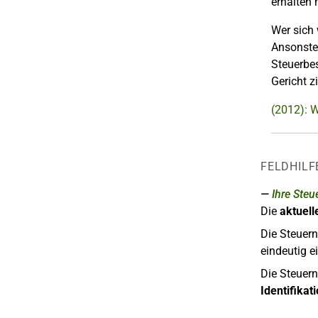
erhalten
Wer sich
Ansonsten
Steuerbes
Gericht z
(2012): 
FELDHILF
Ihre Ste
Die
aktuel
Die Steue
eindeutig e
Die Steuer
Identifika