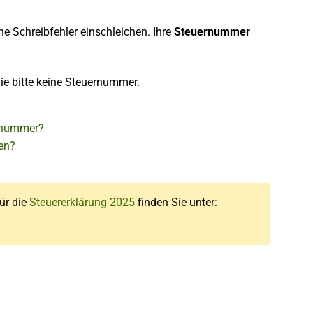
ne Schreibfehler einschleichen. Ihre
Steuernummer
ie bitte keine Steuernummer.
nsnummer?
gen?
für die
Steuererklärung 2025
finden Sie unter: