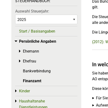
STEUERHANDBUCH:
Das Bunde
gilt.
Auswahl Steuerjahr:
Die Steue
alle ande
Start / Basisangaben
Die Länge
Persönliche Angaben
Toggle menu
(2012): 
Ehemann
Toggle menu
Ehefrau
Toggle menu
In wel
Bankverbindung
Sie habe
AO entsp
Finanzamt
Diese kön
Kinder
Toggle menu
Für Sie
Haushaltsnahe
Toggle menu
Aufwen
Dienstleistungen