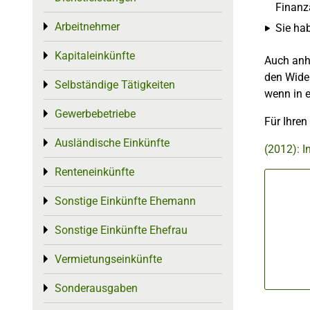
Finanz
Arbeitnehmer
Toggle menu
Sie ha
Kapitaleinkünfte
Toggle menu
Auch anh
den Wider
Selbständige Tätigkeiten
Toggle menu
wenn in e
Gewerbebetriebe
Toggle menu
Für Ihren
Ausländische Einkünfte
Toggle menu
(2012): I
Renteneinkünfte
Toggle menu
Sonstige Einkünfte Ehemann
Toggle menu
Sonstige Einkünfte Ehefrau
Toggle menu
Vermietungseinkünfte
Toggle menu
Sonderausgaben
Toggle menu