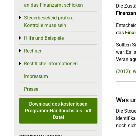
an das Finanzamt schicken
Die Zustä
Finanza
Steuerbescheid prüfen:
Toggle menu
Kontrolle muss sein
Entscheid
das
Fina
Hilfe und Beispiele
Toggle menu
Sollten S
Rechner
Toggle menu
war. Es i
Veranlag
Rechtliche Informationen
Toggle menu
(2012): 
Impressum
Presse
Was un
Download des kostenlosen
Programm-Handbuchs als .pdf
Die Steue
Datei
Identifik
noch nich