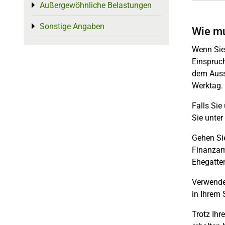
Außergewöhnliche Belastungen
Toggle menu
Sonstige Angaben
Toggle menu
Wie mu
Wenn Sie 
Einspruch
dem Ausst
Werktag.
Falls Sie
Sie unter
Gehen Sie
Finanzam
Ehegatten
Verwenden
in Ihrem 
Trotz Ihr