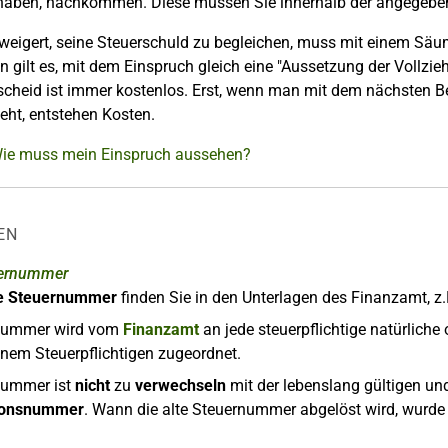
 haben, nachkommen. Diese müssen Sie innerhalb der angegebene
 weigert, seine Steuerschuld zu begleichen, muss mit einem Sä
 gilt es, mit dem Einspruch gleich eine "Aussetzung der Vollzi
cheid ist immer kostenlos. Erst, wenn man mit dem nächsten Be
ieht, entstehen Kosten.
Wie muss mein Einspruch aussehen?
EN
uernummer
le Steuernummer
finden Sie in den Unterlagen des Finanzamt, z.
rnummer wird vom
Finanzamt
an jede steuerpflichtige natürliche
inem Steuerpflichtigen zugeordnet.
nummer ist
nicht
zu
verwechseln
mit der lebenslang gültigen un
tionsnummer
. Wann die alte Steuernummer abgelöst wird, wurde