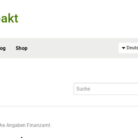
akt
Deuts
log
Shop
che Angaben
Finanzamt