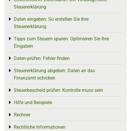
Steuererklärung
Daten eingeben: So erstellen Sie Ihre
Toggle menu
Steuererklärung
Tipps zum Steuern sparen: Optimieren Sie Ihre
Toggle menu
Eingaben
Daten prüfen: Fehler finden
Toggle menu
Steuererklärung abgeben: Daten an das
Toggle menu
Finanzamt schicken
Steuerbescheid prüfen: Kontrolle muss sein
Toggle menu
Hilfe und Beispiele
Toggle menu
Rechner
Toggle menu
Rechtliche Informationen
Toggle menu