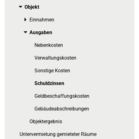
Objekt
Toggle menu
Einnahmen
Toggle menu
Ausgaben
Toggle menu
Nebenkosten
Verwaltungskosten
Sonstige Kosten
Schuldzinsen
Geldbeschaffungskosten
Gebäudeabschreibungen
Objektergebnis
Untervermietung gemieteter Räume