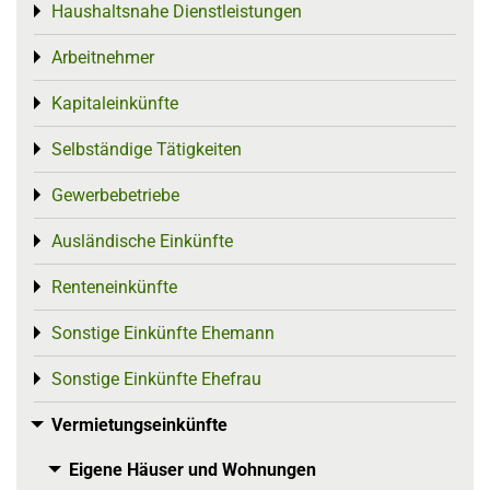
Haushaltsnahe Dienstleistungen
Toggle menu
Arbeitnehmer
Toggle menu
Kapitaleinkünfte
Toggle menu
Selbständige Tätigkeiten
Toggle menu
Gewerbebetriebe
Toggle menu
Ausländische Einkünfte
Toggle menu
Renteneinkünfte
Toggle menu
Sonstige Einkünfte Ehemann
Toggle menu
Sonstige Einkünfte Ehefrau
Toggle menu
Vermietungseinkünfte
Toggle menu
Eigene Häuser und Wohnungen
Toggle menu