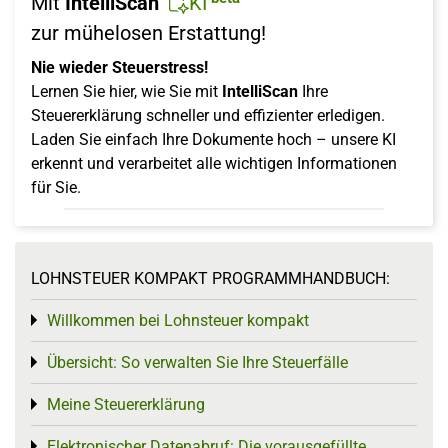
Mit
IntelliScan
KI
zur mühelosen Erstattung!
Nie wieder Steuerstress!
Lernen Sie hier, wie Sie mit
IntelliScan
Ihre
Steuererklärung schneller und effizienter erledigen.
Laden Sie einfach Ihre Dokumente hoch – unsere KI
erkennt und verarbeitet alle wichtigen Informationen
für Sie.
LOHNSTEUER KOMPAKT PROGRAMMHANDBUCH:
Willkommen bei Lohnsteuer kompakt
Toggle menu
Übersicht: So verwalten Sie Ihre Steuerfälle
Toggle menu
Meine Steuererklärung
Toggle menu
Elektronischer Datenabruf: Die vorausgefüllte
Toggle menu