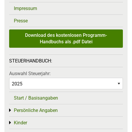
Impressum
Presse
Download des kostenlosen Programm-
Handbuchs als .pdf Datei
STEUERHANDBUCH:
Auswahl Steuerjahr:
Start / Basisangaben
Persönliche Angaben
Toggle menu
Kinder
Toggle menu