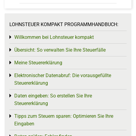
LOHNSTEUER KOMPAKT PROGRAMMHANDBUCH:
Willkommen bei Lohnsteuer kompakt
Toggle menu
Übersicht: So verwalten Sie Ihre Steuerfälle
Toggle menu
Meine Steuererklärung
Toggle menu
Elektronischer Datenabruf: Die vorausgefüllte
Toggle menu
Steuererklärung
Daten eingeben: So erstellen Sie Ihre
Toggle menu
Steuererklärung
Tipps zum Steuern sparen: Optimieren Sie Ihre
Toggle menu
Eingaben