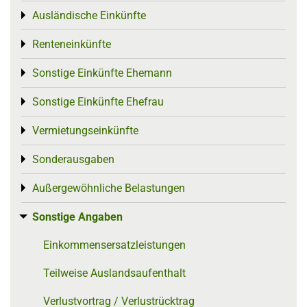
Ausländische Einkünfte
Toggle menu
Renteneinkünfte
Toggle menu
Sonstige Einkünfte Ehemann
Toggle menu
Sonstige Einkünfte Ehefrau
Toggle menu
Vermietungseinkünfte
Toggle menu
Sonderausgaben
Toggle menu
Außergewöhnliche Belastungen
Toggle menu
Sonstige Angaben
Toggle menu
Einkommensersatzleistungen
Teilweise Auslandsaufenthalt
Verlustvortrag / Verlustrücktrag