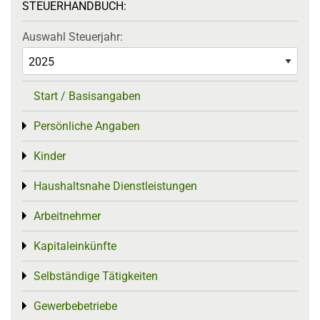
STEUERHANDBUCH:
Auswahl Steuerjahr:
Start / Basisangaben
Persönliche Angaben
Toggle menu
Kinder
Toggle menu
Haushaltsnahe Dienstleistungen
Toggle menu
Arbeitnehmer
Toggle menu
Kapitaleinkünfte
Toggle menu
Selbständige Tätigkeiten
Toggle menu
Gewerbebetriebe
Toggle menu