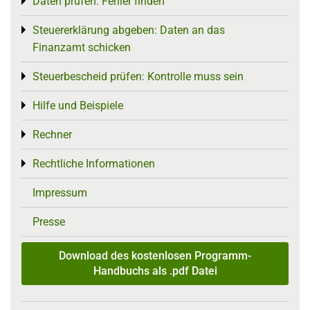
Daten prüfen: Fehler finden
Toggle menu
Steuererklärung abgeben: Daten an das
Toggle menu
Finanzamt schicken
Steuerbescheid prüfen: Kontrolle muss sein
Toggle menu
Hilfe und Beispiele
Toggle menu
Rechner
Toggle menu
Rechtliche Informationen
Toggle menu
Impressum
Presse
Download des kostenlosen Programm-
Handbuchs als .pdf Datei