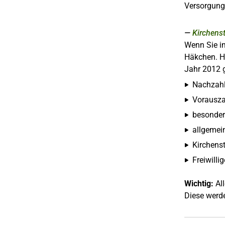
Versorgung
Kirchens
Wenn Sie im
Häkchen. H
Jahr 2012 g
Nachzah
Vorausza
besonder
allgemei
Kirchens
Freiwilli
Wichtig:
All
Diese werd