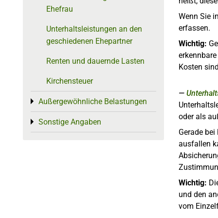
heißt, dies
Ehefrau
Wenn Sie i
erfassen.
Unterhaltsleistungen an den
geschiedenen Ehepartner
Wichtig:
Geh
erkennbare 
Renten und dauernde Lasten
Kosten sind
Kirchensteuer
Unterhal
Außergewöhnliche Belastungen
Toggle menu
Unterhalts
oder als a
Sonstige Angaben
Toggle menu
Gerade bei
ausfallen k
Absicherun
Zustimmung
Wichtig:
Die
und den and
vom Einzelf