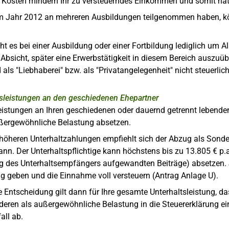
e Kosten mindern Ihr zu versteuerndes Einkommen und somit natü
m Jahr 2012 an mehreren Ausbildungen teilgenommen haben, k
t es bei einer Ausbildung oder einer Fortbildung lediglich um 
Absicht, später eine Erwerbstätigkeit in diesem Bereich auszuü
 als "Liebhaberei" bzw. als "Privatangelegenheit" nicht steuerli
tsleistungen an den geschiedenen Ehepartner
leistungen an Ihren geschiedenen oder dauernd getrennt lebend
ußergewöhnliche Belastung absetzen.
 höheren Unterhaltzahlungen empfiehlt sich der Abzug als Sond
ann. Der Unterhaltspflichtige kann höchstens bis zu 13.805 € p.a
g des Unterhaltsempfängers aufgewandten Beiträge) absetzen.
 geben und die Einnahme voll versteuern (Antrag Anlage U).
 Entscheidung gilt dann für Ihre gesamte Unterhaltsleistung, da
eren als außergewöhnliche Belastung in die Steuererklärung ei
all ab.