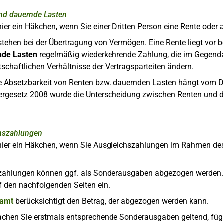
nd dauernde Lasten
hier ein Häkchen, wenn Sie einer Dritten Person eine Rente ode
tehen bei der Übertragung von Vermögen. Eine Rente liegt vor 
nde Lasten
regelmäßig wiederkehrende Zahlung, die im Gegenda
rtschaftlichen Verhältnisse der Vertragsparteiten ändern.
 Absetzbarkeit von Renten bzw. dauernden Lasten hängt vom D
ergesetz 2008 wurde die Unterscheidung zwischen Renten und d
hszahlungen
 hier ein Häkchen, wenn Sie Ausgleichszahlungen im Rahmen des
zahlungen können ggf. als Sonderausgaben abgezogen werden. D
uf den nachfolgenden Seiten ein.
zamt
berücksichtigt den Betrag, der abgezogen werden kann.
hen Sie erstmals entsprechende Sonderausgaben geltend, fügen 