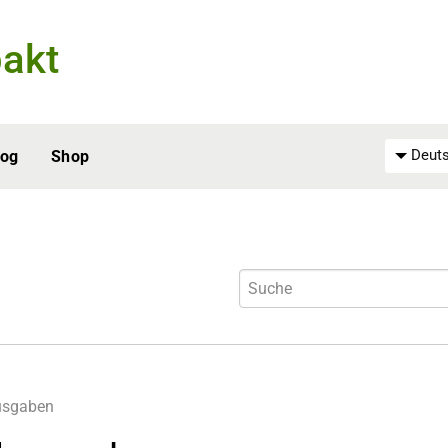
akt
Deuts
log
Shop
usgaben