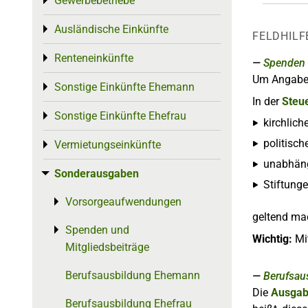
Gewerbebetriebe
Toggle menu
Ausländische Einkünfte
Toggle menu
FELDHILF
Renteneinkünfte
Toggle menu
Spenden 
Um Angaben 
Sonstige Einkünfte Ehemann
Toggle menu
In der
Steu
Sonstige Einkünfte Ehefrau
Toggle menu
kirchlic
politisc
Vermietungseinkünfte
Toggle menu
unabhän
Sonderausgaben
Toggle menu
Stiftun
Vorsorgeaufwendungen
Toggle menu
geltend ma
Spenden und
Toggle menu
Wichtig:
Mit
Mitgliedsbeiträge
Berufsausbildung Ehemann
Berufsaus
Die
Ausga
Berufsausbildung Ehefrau