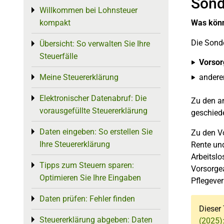
Sond
Willkommen bei Lohnsteuer
Toggle menu
kompakt
Was könn
Die Sond
Übersicht: So verwalten Sie Ihre
Toggle menu
Steuerfälle
Vorso
Meine Steuererklärung
ander
Toggle menu
Elektronischer Datenabruf: Die
Toggle menu
Zu den a
vorausgefüllte Steuererklärung
geschied
Daten eingeben: So erstellen Sie
Toggle menu
Zu den Vo
Ihre Steuererklärung
Rente und
Arbeitslo
Tipps zum Steuern sparen:
Toggle menu
Vorsorgea
Optimieren Sie Ihre Eingaben
Pflegeve
Daten prüfen: Fehler finden
Toggle menu
Dieser 
Steuererklärung abgeben: Daten
Toggle menu
(2025)