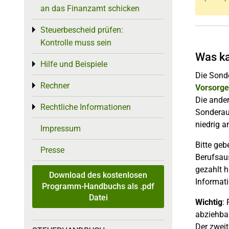
an das Finanzamt schicken
Steuerbescheid prüfen:
Toggle menu
Kontrolle muss sein
Was ka
Hilfe und Beispiele
Toggle menu
Die Sonde
Rechner
Toggle menu
Vorsorg
Die ander
Rechtliche Informationen
Toggle menu
Sonderau
niedrig a
Impressum
Bitte geb
Presse
Berufsaus
gezahlt 
Download des kostenlosen
Informati
Programm-Handbuchs als .pdf
Datei
Wichtig
:
abziehba
Der zwei