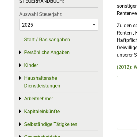
STEUERHANDBUCH:
sonstige
Rentenver
Auswahl Steuerjahr:
Zu den s
Renten-, 
Start / Basisangaben
Haftpflic
freiwill
Persönliche Angaben
Toggle menu
unserer S
Kinder
Toggle menu
(2012): 
Haushaltsnahe
Toggle menu
Dienstleistungen
Arbeitnehmer
Toggle menu
Kapitaleinkünfte
Toggle menu
Selbständige Tätigkeiten
Toggle menu