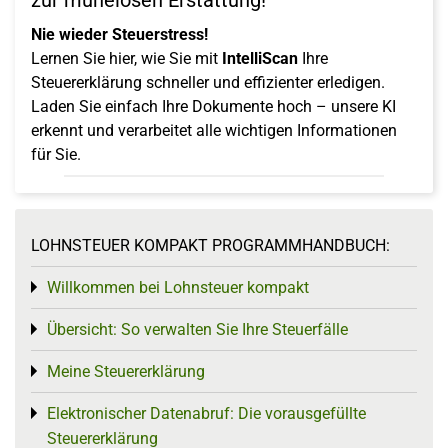
zur mühelosen Erstattung!
Nie wieder Steuerstress!
Lernen Sie hier, wie Sie mit
IntelliScan
Ihre
Steuererklärung schneller und effizienter erledigen.
Laden Sie einfach Ihre Dokumente hoch – unsere KI
erkennt und verarbeitet alle wichtigen Informationen
für Sie.
LOHNSTEUER KOMPAKT PROGRAMMHANDBUCH:
Willkommen bei Lohnsteuer kompakt
Toggle menu
Übersicht: So verwalten Sie Ihre Steuerfälle
Toggle menu
Meine Steuererklärung
Toggle menu
Elektronischer Datenabruf: Die vorausgefüllte
Toggle menu
Steuererklärung