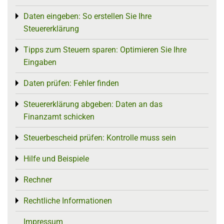
Daten eingeben: So erstellen Sie Ihre
Toggle menu
Steuererklärung
Tipps zum Steuern sparen: Optimieren Sie Ihre
Toggle menu
Eingaben
Daten prüfen: Fehler finden
Toggle menu
Steuererklärung abgeben: Daten an das
Toggle menu
Finanzamt schicken
Steuerbescheid prüfen: Kontrolle muss sein
Toggle menu
Hilfe und Beispiele
Toggle menu
Rechner
Toggle menu
Rechtliche Informationen
Toggle menu
Impressum