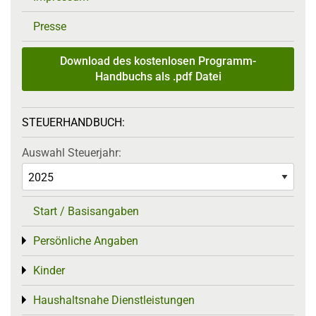
Presse
Download des kostenlosen Programm-
Handbuchs als .pdf Datei
STEUERHANDBUCH:
Auswahl Steuerjahr:
Start / Basisangaben
Persönliche Angaben
Toggle menu
Kinder
Toggle menu
Haushaltsnahe Dienstleistungen
Toggle menu