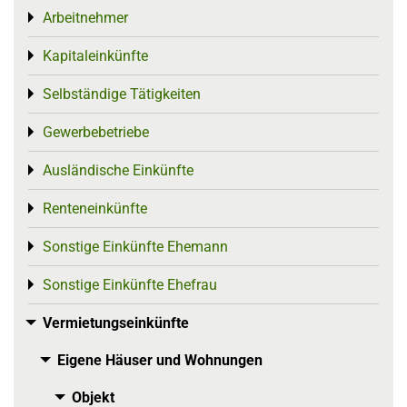
Arbeitnehmer
Toggle menu
Kapitaleinkünfte
Toggle menu
Selbständige Tätigkeiten
Toggle menu
Gewerbebetriebe
Toggle menu
Ausländische Einkünfte
Toggle menu
Renteneinkünfte
Toggle menu
Sonstige Einkünfte Ehemann
Toggle menu
Sonstige Einkünfte Ehefrau
Toggle menu
Vermietungseinkünfte
Toggle menu
Eigene Häuser und Wohnungen
Toggle menu
Objekt
Toggle menu