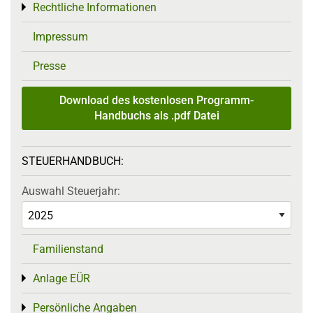
Rechtliche Informationen
Toggle menu
Impressum
Presse
Download des kostenlosen Programm-
Handbuchs als .pdf Datei
STEUERHANDBUCH:
Auswahl Steuerjahr:
Familienstand
Anlage EÜR
Toggle menu
Persönliche Angaben
Toggle menu