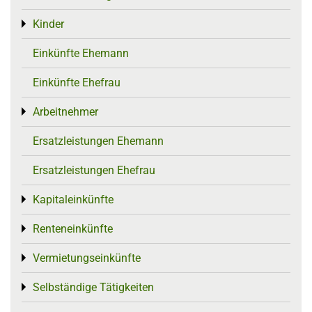
Kinder
Toggle menu
Einkünfte Ehemann
Einkünfte Ehefrau
Arbeitnehmer
Toggle menu
Ersatzleistungen Ehemann
Ersatzleistungen Ehefrau
Kapitaleinkünfte
Toggle menu
Renteneinkünfte
Toggle menu
Vermietungseinkünfte
Toggle menu
Selbständige Tätigkeiten
Toggle menu