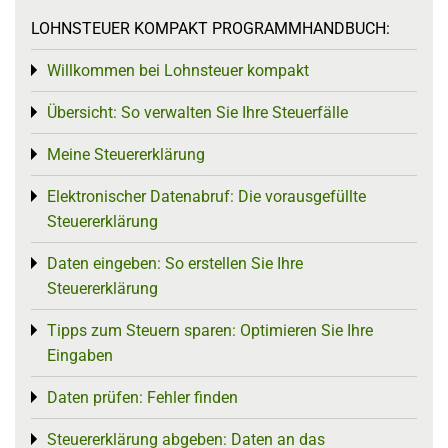
LOHNSTEUER KOMPAKT PROGRAMMHANDBUCH:
Willkommen bei Lohnsteuer kompakt
Toggle menu
Übersicht: So verwalten Sie Ihre Steuerfälle
Toggle menu
Meine Steuererklärung
Toggle menu
Elektronischer Datenabruf: Die vorausgefüllte
Toggle menu
Steuererklärung
Daten eingeben: So erstellen Sie Ihre
Toggle menu
Steuererklärung
Tipps zum Steuern sparen: Optimieren Sie Ihre
Toggle menu
Eingaben
Daten prüfen: Fehler finden
Toggle menu
Steuererklärung abgeben: Daten an das
Toggle menu