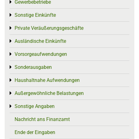
Gewerbebetriebe
Toggle menu
Sonstige Einkünfte
Toggle menu
Private Veräußerungsgeschäfte
Toggle menu
Ausländische Einkünfte
Toggle menu
Vorsorgeaufwendungen
Toggle menu
Sonderausgaben
Toggle menu
Haushaltnahe Aufwendungen
Toggle menu
Außergewöhnliche Belastungen
Toggle menu
Sonstige Angaben
Toggle menu
Nachricht ans Finanzamt
Ende der Eingaben