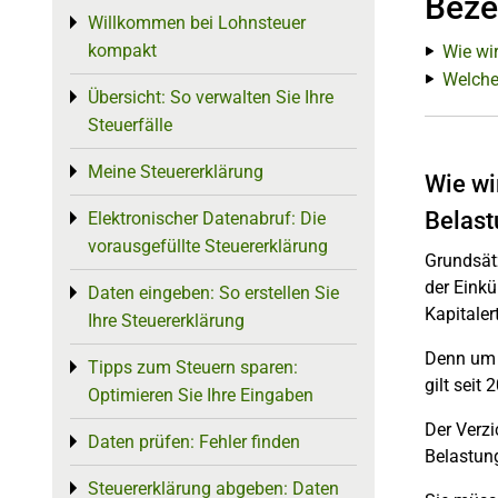
Beze
Willkommen bei Lohnsteuer
Toggle menu
kompakt
Wie wi
Welche
Übersicht: So verwalten Sie Ihre
Toggle menu
Steuerfälle
Meine Steuererklärung
Toggle menu
Wie wi
Belast
Elektronischer Datenabruf: Die
Toggle menu
vorausgefüllte Steuererklärung
Grundsätz
der Eink
Daten eingeben: So erstellen Sie
Toggle menu
Kapitaler
Ihre Steuererklärung
Denn um d
Tipps zum Steuern sparen:
Toggle menu
gilt seit
Optimieren Sie Ihre Eingaben
Der Verz
Daten prüfen: Fehler finden
Toggle menu
Belastung
Steuererklärung abgeben: Daten
Toggle menu