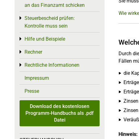
Sie müss
an das Finanzamt schicken
Wie wirk
Steuerbescheid prüfen:
Toggle menu
Kontrolle muss sein
Hilfe und Beispiele
Toggle menu
Welche
Rechner
Toggle menu
Durch die
Fällen m
Rechtliche Informationen
Toggle menu
die Ka
Impressum
Erträg
Presse
Erträg
Zinsen
Download des kostenlosen
Zinsen
Programm-Handbuchs als .pdf
Veräuß
Datei
Hinweis: