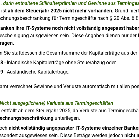
... darin enthaltene Stillhalterprämien und Gewinne aus Terminge
 ist
ab dem Steuerjahr 2025 nicht mehr vorhanden.
Grund hierf
rechnungsbeschränkung für Termingeschäfte nach § 20 Abs. 6 E
Banken ihre IT-Systeme noch nicht vollständig angepasst habe
bescheinigung ausgewiesen sein. Diese Angaben dienen nur der
tragen.
 Sie stattdessen die Gesamtsumme der Kapitalerträge aus der 
18
- Inländische Kapitalerträge ohne Steuerabzug oder
19
- Ausländische Kapitalerträge.
mt verrechnet Gewinne und Verluste automatisch mit allen posi
(Nicht ausgeglichene) Verluste aus Termingeschäften
 entfällt ab dem Steuerjahr 2025, da Verluste aus Termingesch
rrechnungsbeschränkung
unterliegen.
och
nicht vollständig angepasster IT-Systeme einzelner Banke
gesondert ausgewiesen sein. Diese Beträge werden jedoch
nicht 