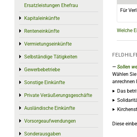
Ersatzleistungen Ehefrau
Für Ver
Kapitaleinkünfte
Toggle menu
Welche E
Renteneinkünfte
Toggle menu
Vermietungseinkünfte
Toggle menu
FELDHILF
Selbständige Tätigkeiten
Toggle menu
Sollen w
Gewerbebetriebe
Toggle menu
Wählen Sie 
anrechnen 
Sonstige Einkünfte
Toggle menu
Das betr
Private Veräußerungsgeschäfte
Toggle menu
Solidari
Ausländische Einkünfte
Toggle menu
Kirchens
Vorsorgeaufwendungen
Toggle menu
Diese einbe
Sonderausgaben
Toggle menu