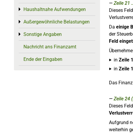
Zeile 21
Haushaltnahe Aufwendungen
Toggle menu
Dieses Feld
Verlustver
Außergewöhnliche Belastungen
Toggle menu
Da
einige 
der Steuer
Sonstige Angaben
Toggle menu
Feld einge
Nachricht ans Finanzamt
Übernehmen
Ende der Eingaben
in
Zeile 
in
Zeile 
Das Finanza
Zeile 24
Dieses Feld
Verlustve
Aufgrund n
weiterhin 