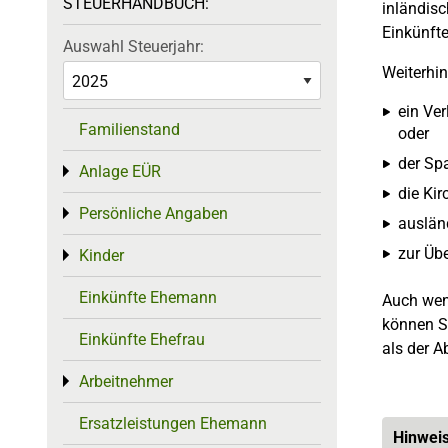
STEUERHANDBUCH:
inländisc
Einkünfte
Auswahl Steuerjahr:
Weiterhi
ein Ver
Familienstand
oder
der Sp
Anlage EÜR
Toggle menu
die Kir
Persönliche Angaben
Toggle menu
auslän
zur Üb
Kinder
Toggle menu
Einkünfte Ehemann
Auch wenn
können Si
Einkünfte Ehefrau
als der A
Arbeitnehmer
Toggle menu
Ersatzleistungen Ehemann
Hinwei