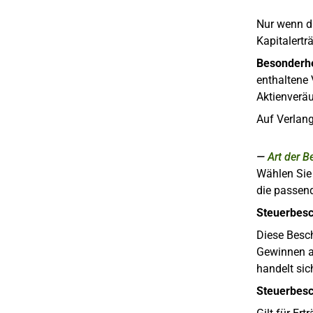
Nur wenn di
Kapitalertr
Besonderhe
enthaltene 
Aktienverä
Auf Verlan
Art der 
Wählen Sie 
die passend
Steuerbesc
Diese Besch
Gewinnen au
handelt si
Steuerbesc