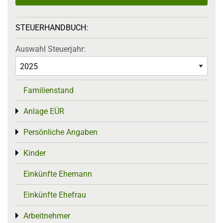
STEUERHANDBUCH:
Auswahl Steuerjahr:
Familienstand
Anlage EÜR
Toggle menu
Persönliche Angaben
Toggle menu
Kinder
Toggle menu
Einkünfte Ehemann
Einkünfte Ehefrau
Arbeitnehmer
Toggle menu