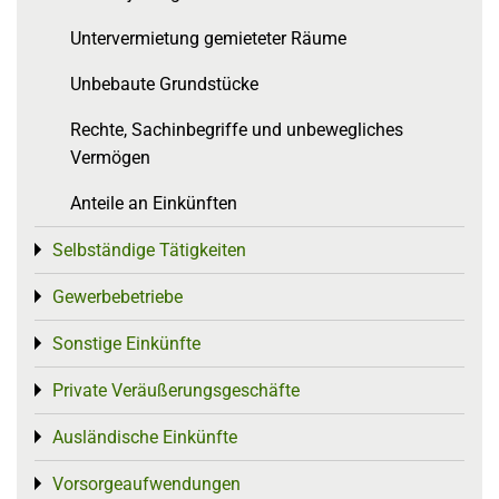
Untervermietung gemieteter Räume
Unbebaute Grundstücke
Rechte, Sachinbegriffe und unbewegliches
Vermögen
Anteile an Einkünften
Selbständige Tätigkeiten
Toggle menu
Gewerbebetriebe
Toggle menu
Sonstige Einkünfte
Toggle menu
Private Veräußerungsgeschäfte
Toggle menu
Ausländische Einkünfte
Toggle menu
Vorsorgeaufwendungen
Toggle menu