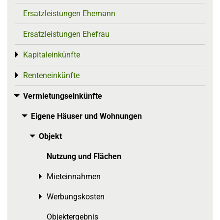
Ersatzleistungen Ehemann
Ersatzleistungen Ehefrau
Kapitaleinkünfte
Toggle menu
Renteneinkünfte
Toggle menu
Vermietungseinkünfte
Toggle menu
Eigene Häuser und Wohnungen
Toggle menu
Objekt
Toggle menu
Nutzung und Flächen
Mieteinnahmen
Toggle menu
Werbungskosten
Toggle menu
Objektergebnis