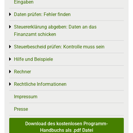
Eingaben
Daten prüfen: Fehler finden
Toggle menu
Steuererklärung abgeben: Daten an das
Toggle menu
Finanzamt schicken
Steuerbescheid prüfen: Kontrolle muss sein
Toggle menu
Hilfe und Beispiele
Toggle menu
Rechner
Toggle menu
Rechtliche Informationen
Toggle menu
Impressum
Presse
Download des kostenlosen Programm-
Handbuchs als .pdf Datei