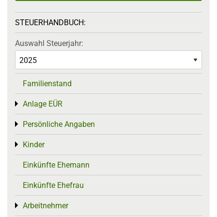
STEUERHANDBUCH:
Auswahl Steuerjahr:
Familienstand
Anlage EÜR
Toggle menu
Persönliche Angaben
Toggle menu
Kinder
Toggle menu
Einkünfte Ehemann
Einkünfte Ehefrau
Arbeitnehmer
Toggle menu