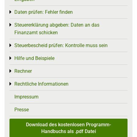
Daten prüfen: Fehler finden
Toggle menu
Steuererklärung abgeben: Daten an das
Toggle menu
Finanzamt schicken
Steuerbescheid prüfen: Kontrolle muss sein
Toggle menu
Hilfe und Beispiele
Toggle menu
Rechner
Toggle menu
Rechtliche Informationen
Toggle menu
Impressum
Presse
Download des kostenlosen Programm-
Handbuchs als .pdf Datei