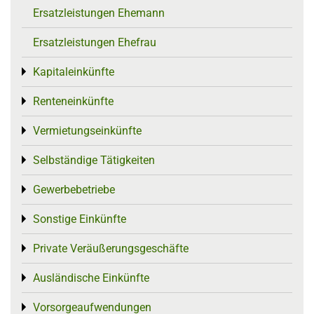
Ersatzleistungen Ehemann
Ersatzleistungen Ehefrau
Kapitaleinkünfte
Toggle menu
Renteneinkünfte
Toggle menu
Vermietungseinkünfte
Toggle menu
Selbständige Tätigkeiten
Toggle menu
Gewerbebetriebe
Toggle menu
Sonstige Einkünfte
Toggle menu
Private Veräußerungsgeschäfte
Toggle menu
Ausländische Einkünfte
Toggle menu
Vorsorgeaufwendungen
Toggle menu