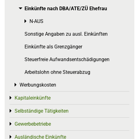
Einkünfte nach DBA/ATE/ZÜ Ehefrau
Toggle menu
N-AUS
Toggle menu
Sonstige Angaben zu ausl. Einkünften
Einkünfte als Grenzgänger
Steuerfreie Aufwandsentschädigungen
Arbeitslohn ohne Steuerabzug
Werbungskosten
Toggle menu
Kapitaleinkünfte
Toggle menu
Selbständige Tätigkeiten
Toggle menu
Gewerbebetriebe
Toggle menu
Ausländische Einkünfte
Toggle menu