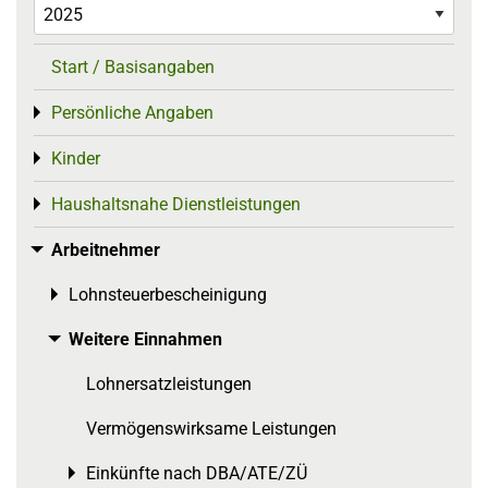
Start / Basisangaben
Persönliche Angaben
Toggle menu
Kinder
Toggle menu
Haushaltsnahe Dienstleistungen
Toggle menu
Arbeitnehmer
Toggle menu
Lohnsteuerbescheinigung
Toggle menu
Weitere Einnahmen
Toggle menu
Lohnersatzleistungen
Vermögenswirksame Leistungen
Einkünfte nach DBA/ATE/ZÜ
Toggle menu