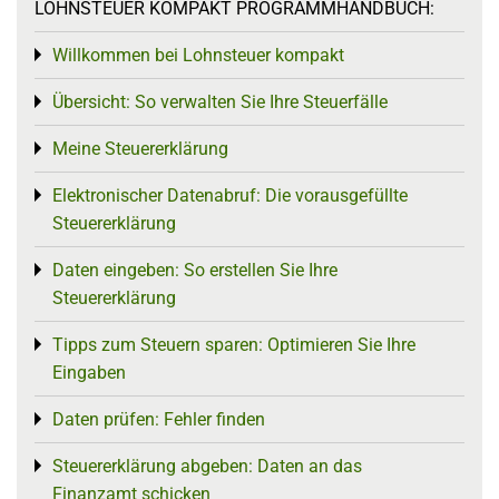
LOHNSTEUER KOMPAKT PROGRAMMHANDBUCH:
Willkommen bei Lohnsteuer kompakt
Toggle menu
Übersicht: So verwalten Sie Ihre Steuerfälle
Toggle menu
Meine Steuererklärung
Toggle menu
Elektronischer Datenabruf: Die vorausgefüllte
Toggle menu
Steuererklärung
Daten eingeben: So erstellen Sie Ihre
Toggle menu
Steuererklärung
Tipps zum Steuern sparen: Optimieren Sie Ihre
Toggle menu
Eingaben
Daten prüfen: Fehler finden
Toggle menu
Steuererklärung abgeben: Daten an das
Toggle menu
Finanzamt schicken