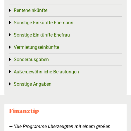
Renteneinkünfte
Toggle menu
Sonstige Einkünfte Ehemann
Toggle menu
Sonstige Einkünfte Ehefrau
Toggle menu
Vermietungseinkünfte
Toggle menu
Sonderausgaben
Toggle menu
Außergewöhnliche Belastungen
Toggle menu
Sonstige Angaben
Toggle menu
"Die Programme überzeugten mit einem großen