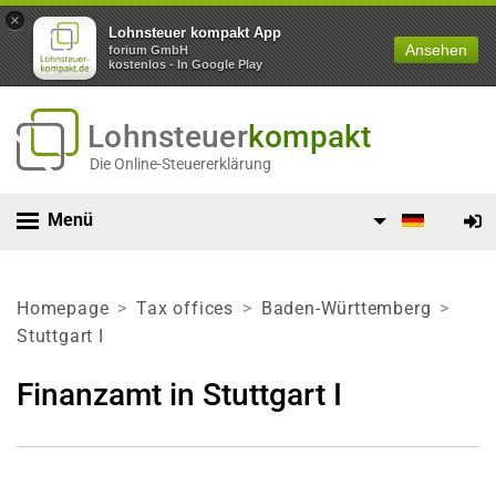
×
Lohnsteuer kompakt App
Ansehen
forium GmbH
kostenlos - In Google Play
Lohnsteuer
kompakt
Die Online-Steuererklärung
Menü
Homepage
Tax offices
Baden-Württemberg
Stuttgart I
Finanzamt in Stuttgart I