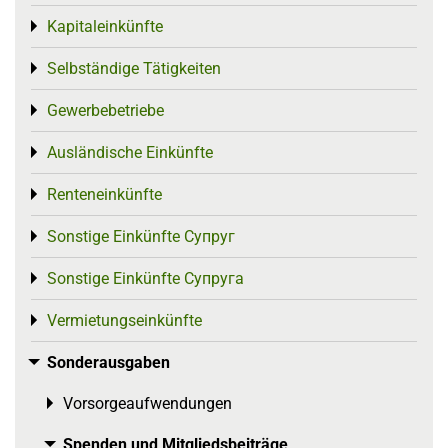
Kapitaleinkünfte
Toggle menu
Selbständige Tätigkeiten
Toggle menu
Gewerbebetriebe
Toggle menu
Ausländische Einkünfte
Toggle menu
Renteneinkünfte
Toggle menu
Sonstige Einkünfte Супруг
Toggle menu
Sonstige Einkünfte Супруга
Toggle menu
Vermietungseinkünfte
Toggle menu
Sonderausgaben
Toggle menu
Vorsorgeaufwendungen
Toggle menu
Spenden und Mitgliedsbeiträge
Toggle menu