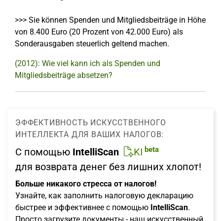
>>> Sie können Spenden und Mitgliedsbeiträge in Höhe
von 8.400 Euro (20 Prozent von 42.000 Euro) als
Sonderausgaben steuerlich geltend machen.
(2012): Wie viel kann ich als Spenden und
Mitgliedsbeiträge absetzen?
ЭФФЕКТИВНОСТЬ ИСКУССТВЕННОГО
ИНТЕЛЛЕКТА ДЛЯ ВАШИХ НАЛОГОВ:
beta
С помощью
IntelliScan
KI
для возврата денег без лишних хлопот!
Больше никакого стресса от налогов!
Узнайте, как заполнить налоговую декларацию
быстрее и эффективнее с помощью
IntelliScan
.
Просто загрузите документы - наш искусственный