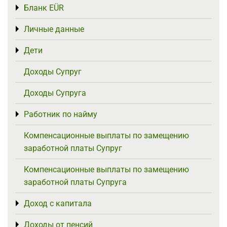
Бланк EÜR
Toggle menu
Личные данные
Toggle menu
Дети
Toggle menu
Доходы Супруг
Доходы Супруга
Работник по найму
Toggle menu
Компенсационные выплаты по замещению
заработной платы Супруг
Компенсационные выплаты по замещению
заработной платы Супруга
Доход с капитала
Toggle menu
Доходы от пенсий
Toggle menu