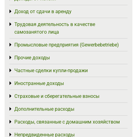
Доход от сдачи в аренду
Toggle menu
Трудовая деятельность в качестве
Toggle menu
самозанятого лица
Промысловые предприятия (Gewerbebetriebe)
Toggle menu
Прочие доходы
Toggle menu
Частные сделки купли-продажи
Toggle menu
Иностранные доходы
Toggle menu
Страховые и сберегательные взносы
Toggle menu
Дополнительные расходы
Toggle menu
Расходы, связанные с домашним хозяйством
Toggle menu
Непредвиденные расходы
Toggle menu