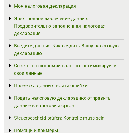
Моя налоговая декларация
Toggle menu
Электронное извлечение данных:
Toggle menu
Предварительно заполненная налоговая
декларация
Введите данные: Как создать Вашу налоговую
Toggle menu
декларацию
Советы по экономии налогов: оптимизируйте
Toggle menu
свои данные
Проверка данных: найти ошибки
Toggle menu
Подать налоговую декларацию: отправить
Toggle menu
данные в налоговый орган
Steuerbescheid prüfen: Kontrolle muss sein
Toggle menu
Помощь и примеры
Toggle menu