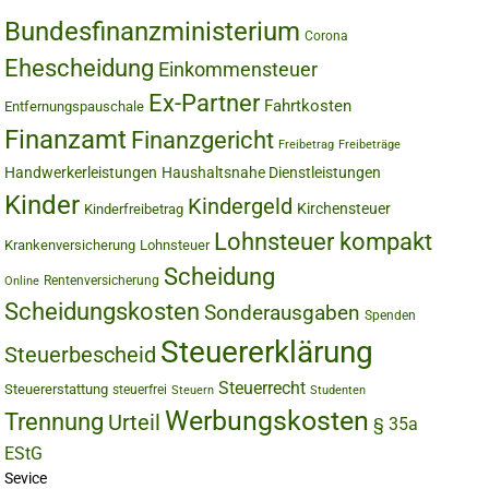
Bundesfinanzministerium
Corona
Ehescheidung
Einkommensteuer
Ex-Partner
Fahrtkosten
Entfernungspauschale
Finanzamt
Finanzgericht
Freibetrag
Freibeträge
Handwerkerleistungen
Haushaltsnahe Dienstleistungen
Kinder
Kindergeld
Kirchensteuer
Kinderfreibetrag
Lohnsteuer kompakt
Krankenversicherung
Lohnsteuer
Scheidung
Rentenversicherung
Online
Scheidungskosten
Sonderausgaben
Spenden
Steuererklärung
Steuerbescheid
Steuerrecht
Steuererstattung
steuerfrei
Steuern
Studenten
Werbungskosten
Trennung
Urteil
§ 35a
EStG
Sevice