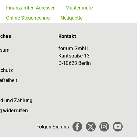
Finanzämter: Adressen
Musterbriefe
Online-Steuerrechner
Netiquette
iches
Kontakt
forium GmbH
ssum
Kantstraße 13
D-10623 Berlin
schutz
efreiheit
d und Zahlung
g widerrufen
Folgen Sie uns
Facebook
X
Instagram
YouTub