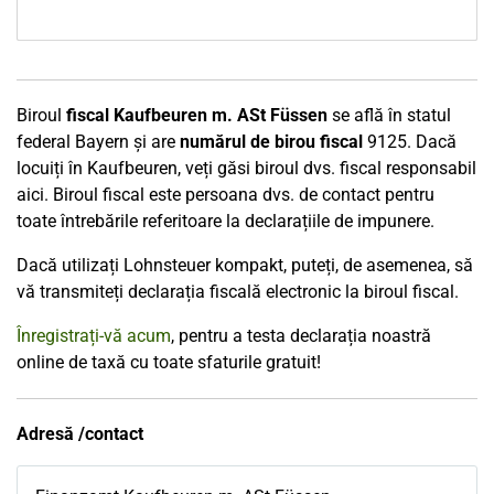
Biroul
fiscal Kaufbeuren m. ASt Füssen
se află în statul
federal Bayern și are
numărul de birou fiscal
9125. Dacă
locuiți în Kaufbeuren, veți găsi biroul dvs. fiscal responsabil
aici. Biroul fiscal este persoana dvs. de contact pentru
toate întrebările referitoare la declarațiile de impunere.
Dacă utilizați Lohnsteuer kompakt, puteți, de asemenea, să
vă transmiteți declarația fiscală electronic la biroul fiscal.
Înregistrați-vă acum
, pentru a testa declarația noastră
online de taxă cu toate sfaturile gratuit!
Adresă /contact