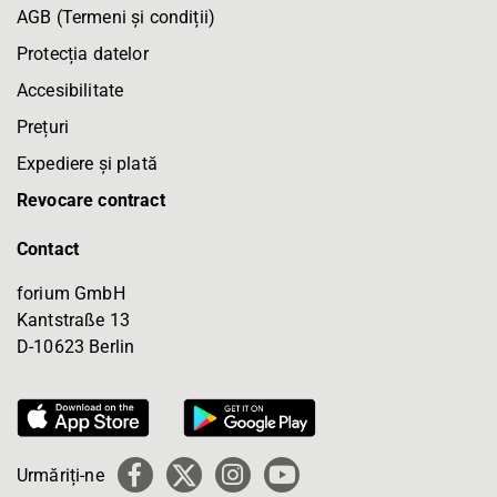
AGB (Termeni și condiții)
Protecția datelor
Accesibilitate
Prețuri
Expediere și plată
Revocare contract
Contact
forium GmbH
Kantstraße 13
D-10623 Berlin
Urmăriți-ne
Facebook
X
Instagram