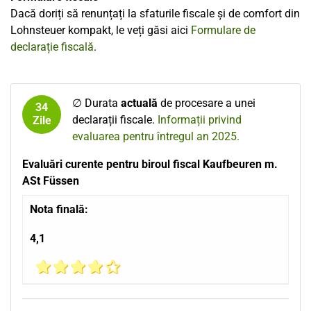
Dacă doriți să renunțați la sfaturile fiscale și de comfort din
Lohnsteuer kompakt, le veți găsi aici
Formulare de
declarație fiscală
.
∅ Durata
actuală
de procesare a unei
34
declarații fiscale.
Informații privind
Zile
evaluarea pentru întregul an 2025.
Evaluări curente pentru biroul fiscal Kaufbeuren m.
ASt Füssen
Nota finală:
4,1