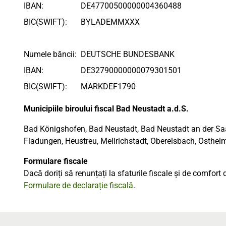
IBAN:
DE47700500000004360488
BIC(SWIFT):
BYLADEMMXXX
Numele băncii:
DEUTSCHE BUNDESBANK
IBAN:
DE32790000000079301501
BIC(SWIFT):
MARKDEF1790
Municipiile biroului fiscal Bad Neustadt a.d.S.
Bad Königshofen, Bad Neustadt, Bad Neustadt an der Saa
Fladungen, Heustreu, Mellrichstadt, Oberelsbach, Osthei
Formulare fiscale
Dacă doriți să renunțați la sfaturile fiscale și de comfort
Formulare de declarație fiscală
.