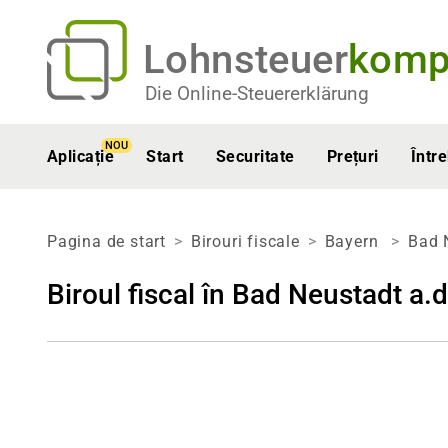
Lohnsteuer
komp
Die Online-Steuererklärung
NOU
Aplicație
Start
Securitate
Prețuri
Într
Pagina de start
Birouri fiscale
Bayern
Bad 
Biroul fiscal în Bad Neustadt a.d