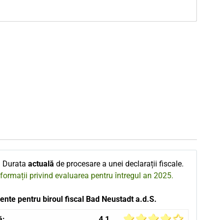
 Durata
actuală
de procesare a unei declarații fiscale.
nformații privind evaluarea pentru întregul an 2025.
ente pentru biroul fiscal Bad Neustadt a.d.S.
ă:
4,1