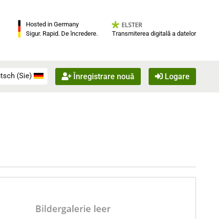
Hosted in Germany
Transmiterea digitală a datelor
Sigur. Rapid. De încredere.
tsch (Sie)
Înregistrare nouă
Logare