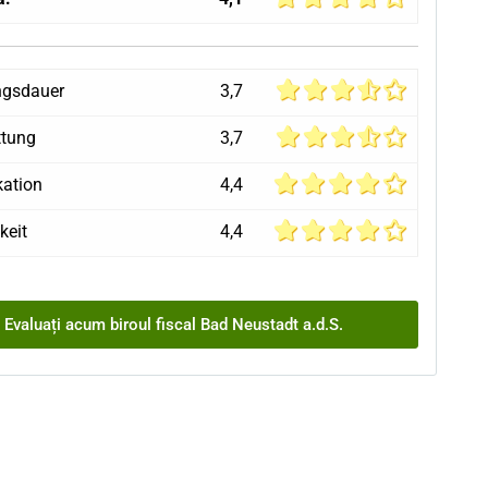
ngsdauer
3,7
ttung
3,7
ation
4,4
keit
4,4
Evaluați acum biroul fiscal Bad Neustadt a.d.S.