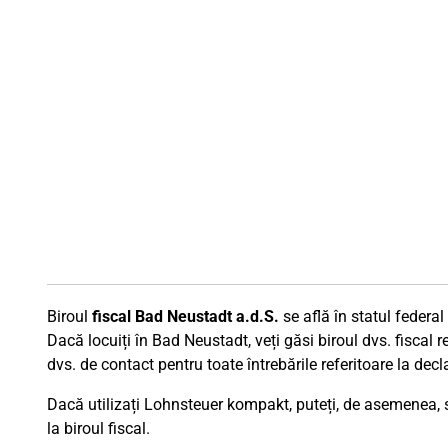
Biroul
fiscal Bad Neustadt a.d.S.
se află în statul federa
Dacă locuiți în Bad Neustadt, veți găsi biroul dvs. fiscal r
dvs. de contact pentru toate întrebările referitoare la decl
Dacă utilizați Lohnsteuer kompakt, puteți, de asemenea, să
la biroul fiscal.