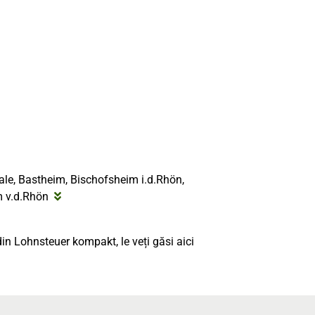
le, Bastheim, Bischofsheim i.d.Rhön,
m v.d.Rhön
 din Lohnsteuer kompakt, le veți găsi aici