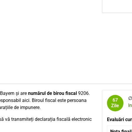
l Bayern și are
numărul de birou fiscal
9206.
∅
67
esponsabil aici. Biroul fiscal este persoana
I
Zile
arațiile de impunere.
 vă transmiteți declarația fiscală electronic
Evaluări cur
Nota final