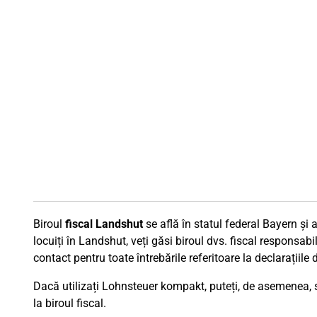
Biroul
fiscal Landshut
se află în statul federal Bayern și 
locuiți în Landshut, veți găsi biroul dvs. fiscal responsabi
contact pentru toate întrebările referitoare la declarațiile
Dacă utilizați Lohnsteuer kompakt, puteți, de asemenea, să
la biroul fiscal.