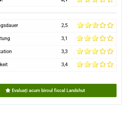
ngsdauer
2,5
ttung
3,1
ation
3,3
keit
3,4
Evaluați acum biroul fiscal Landshut