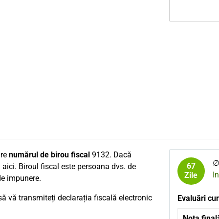
are
numărul de birou fiscal
9132. Dacă
∅
67
l aici. Biroul fiscal este persoana dvs. de
I
Zile
 de impunere.
 vă transmiteți declarația fiscală electronic
Evaluări cur
Nota final