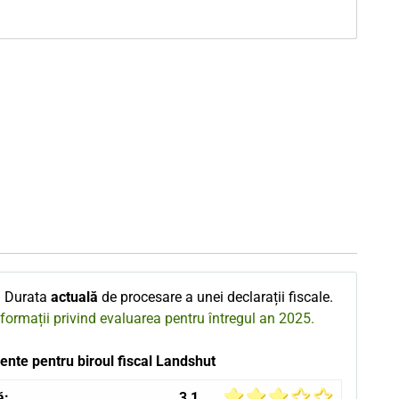
 Durata
actuală
de procesare a unei declarații fiscale.
nformații privind evaluarea pentru întregul an 2025.
ente pentru biroul fiscal Landshut
ă:
3,1