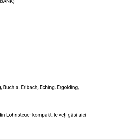
SBANK)
N
, Buch a. Erlbach, Eching, Ergolding,
 din Lohnsteuer kompakt, le veți găsi aici