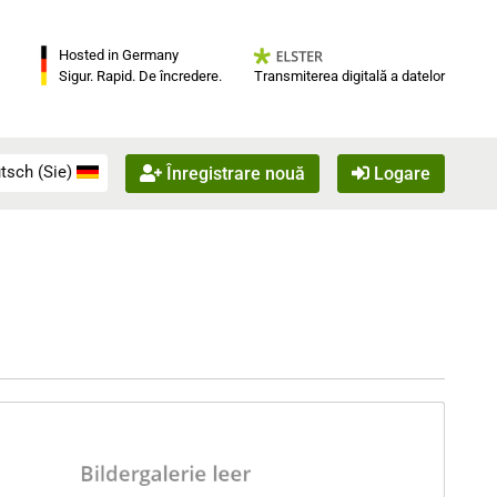
Hosted in Germany
Transmiterea digitală a datelor
Sigur. Rapid. De încredere.
tsch (Sie)
Înregistrare nouă
Logare