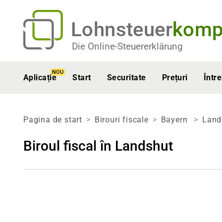
Lohnsteuer
komp
Die Online-Steuererklärung
NOU
Aplicație
Start
Securitate
Prețuri
Într
Pagina de start
Birouri fiscale
Bayern
Land
Biroul fiscal în Landshut