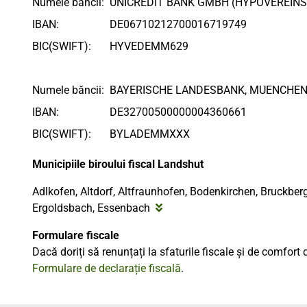
Numele băncii:
UNICREDIT BANK GMBH (HYPOVEREIN
IBAN:
DE06710212700016719749
BIC(SWIFT):
HYVEDEMM629
Numele băncii:
BAYERISCHE LANDESBANK, MUENCHE
IBAN:
DE32700500000004360661
BIC(SWIFT):
BYLADEMMXXX
Municipiile biroului fiscal Landshut
Adlkofen, Altdorf, Altfraunhofen, Bodenkirchen, Bruckberg
Ergoldsbach, Essenbach
Formulare fiscale
Dacă doriți să renunțați la sfaturile fiscale și de comfort
Formulare de declarație fiscală
.