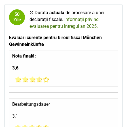
∅ Durata
actuală
de procesare a unei
50
declarații fiscale.
Informații privind
Zile
evaluarea pentru întregul an 2025.
Evaluări curente pentru biroul fiscal München
Gewinneinkünfte
Nota finală:
3,6
Bearbeitungsdauer
3,1