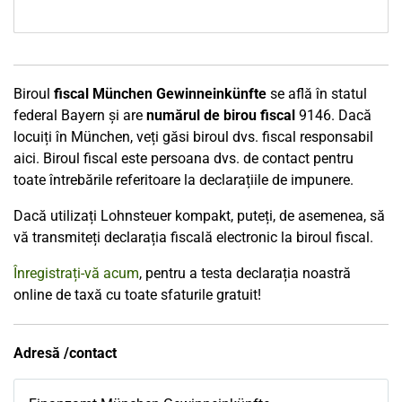
Biroul
fiscal München Gewinneinkünfte
se află în statul
federal Bayern și are
numărul de birou fiscal
9146. Dacă
locuiți în München, veți găsi biroul dvs. fiscal responsabil
aici. Biroul fiscal este persoana dvs. de contact pentru
toate întrebările referitoare la declarațiile de impunere.
Dacă utilizați Lohnsteuer kompakt, puteți, de asemenea, să
vă transmiteți declarația fiscală electronic la biroul fiscal.
Înregistrați-vă acum
, pentru a testa declarația noastră
online de taxă cu toate sfaturile gratuit!
Adresă /contact