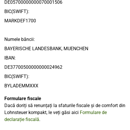
DE05700000000070001506
BIC(SWIFT):
MARKDEF1700
Numele băncii:
BAYERISCHE LANDESBANK, MUENCHEN
IBAN:
DE37700500000000024962
BIC(SWIFT):
BYLADEMMXXX
Formulare fiscale
Dacă doriți să renunțați la sfaturile fiscale și de comfort din
Lohnsteuer kompakt, le veți găsi aici
Formulare de
declarație fiscală
.