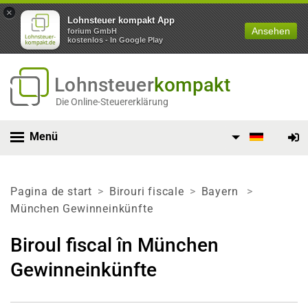
×
Lohnsteuer kompakt App
Ansehen
forium GmbH
kostenlos - In Google Play
Lohnsteuer
kompakt
Die Online-Steuererklärung
Menü
Pagina de start
Birouri fiscale
Bayern
München Gewinneinkünfte
Biroul fiscal în München
Gewinneinkünfte