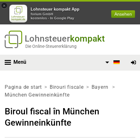
×
Lohnsteuer kompakt App
Ansehen
forium GmbH
kostenlos - In Google Play
Lohnsteuer
kompakt
Die Online-Steuererklärung
Menü
Pagina de start
Birouri fiscale
Bayern
München Gewinneinkünfte
Biroul fiscal în München
Gewinneinkünfte