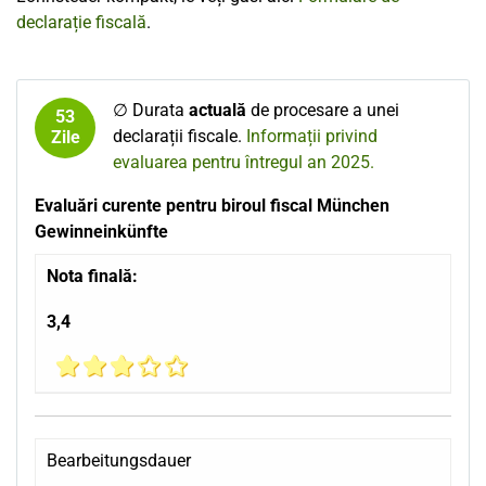
declarație fiscală
.
∅ Durata
actuală
de procesare a unei
53
declarații fiscale.
Informații privind
Zile
evaluarea pentru întregul an 2025.
Evaluări curente pentru biroul fiscal München
Gewinneinkünfte
Nota finală:
3,4
Bearbeitungsdauer