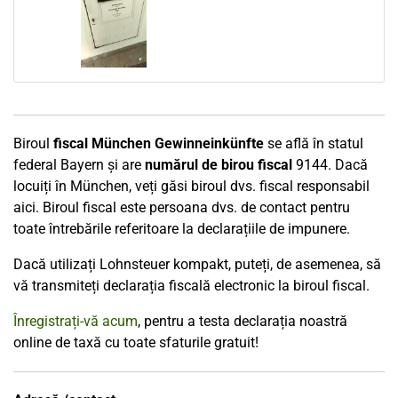
Biroul
fiscal München Gewinneinkünfte
se află în statul
federal Bayern și are
numărul de birou fiscal
9144. Dacă
locuiți în München, veți găsi biroul dvs. fiscal responsabil
aici. Biroul fiscal este persoana dvs. de contact pentru
toate întrebările referitoare la declarațiile de impunere.
Dacă utilizați Lohnsteuer kompakt, puteți, de asemenea, să
vă transmiteți declarația fiscală electronic la biroul fiscal.
Înregistrați-vă acum
, pentru a testa declarația noastră
online de taxă cu toate sfaturile gratuit!