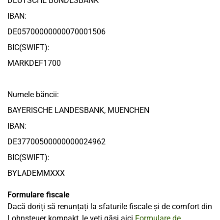
DEUTSCHE BUNDESBANK
IBAN:
DE05700000000070001506
BIC(SWIFT):
MARKDEF1700
Numele băncii:
BAYERISCHE LANDESBANK, MUENCHEN
IBAN:
DE37700500000000024962
BIC(SWIFT):
BYLADEMMXXX
Formulare fiscale
Dacă doriți să renunțați la sfaturile fiscale și de comfort din
Lohnsteuer kompakt, le veți găsi aici
Formulare de