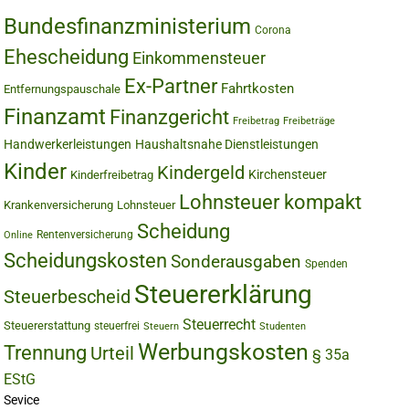
Bundesfinanzministerium
Corona
Ehescheidung
Einkommensteuer
Ex-Partner
Fahrtkosten
Entfernungspauschale
Finanzamt
Finanzgericht
Freibetrag
Freibeträge
Handwerkerleistungen
Haushaltsnahe Dienstleistungen
Kinder
Kindergeld
Kirchensteuer
Kinderfreibetrag
Lohnsteuer kompakt
Krankenversicherung
Lohnsteuer
Scheidung
Rentenversicherung
Online
Scheidungskosten
Sonderausgaben
Spenden
Steuererklärung
Steuerbescheid
Steuerrecht
Steuererstattung
steuerfrei
Steuern
Studenten
Werbungskosten
Trennung
Urteil
§ 35a
EStG
Sevice