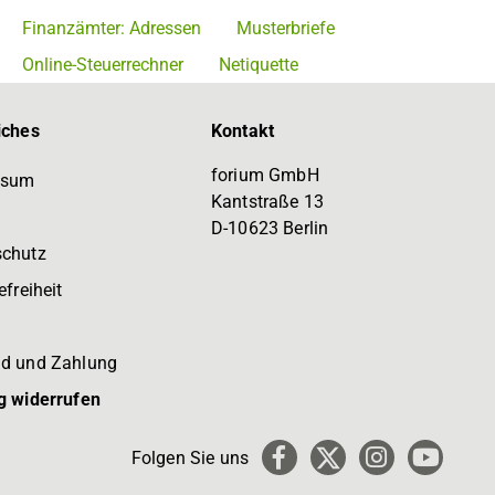
Finanzämter: Adressen
Musterbriefe
Online-Steuerrechner
Netiquette
iches
Kontakt
forium GmbH
ssum
Kantstraße 13
D-10623 Berlin
schutz
efreiheit
d und Zahlung
g widerrufen
Folgen Sie uns
Facebook
X
Instagram
YouTub