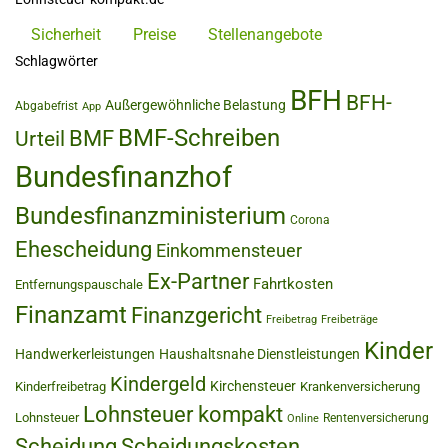
Sicherheit
Preise
Stellenangebote
Schlagwörter
BFH
BFH-
Außergewöhnliche Belastung
Abgabefrist
App
BMF-Schreiben
BMF
Urteil
Bundesfinanzhof
Bundesfinanzministerium
Corona
Ehescheidung
Einkommensteuer
Ex-Partner
Fahrtkosten
Entfernungspauschale
Finanzamt
Finanzgericht
Freibetrag
Freibeträge
Kinder
Handwerkerleistungen
Haushaltsnahe Dienstleistungen
Kindergeld
Kirchensteuer
Kinderfreibetrag
Krankenversicherung
Lohnsteuer kompakt
Lohnsteuer
Rentenversicherung
Online
Scheidung
Scheidungskosten