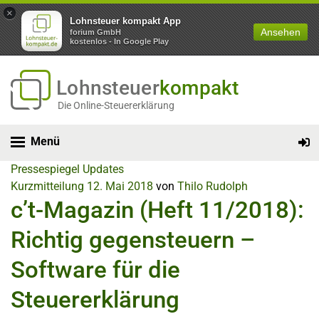
×
Lohnsteuer kompakt App
Ansehen
forium GmbH
kostenlos - In Google Play
Lohnsteuer
kompakt
Die Online-Steuererklärung
Menü
Pressespiegel
Updates
Kurzmitteilung
12. Mai 2018
von
Thilo Rudolph
c’t-Magazin (Heft 11/2018):
Richtig gegensteuern –
Software für die
Steuererklärung