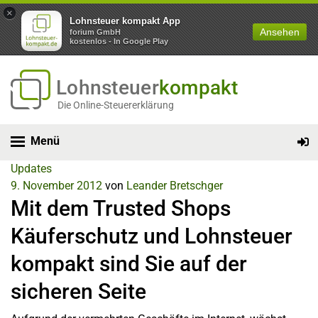
×
Lohnsteuer kompakt App
Ansehen
forium GmbH
kostenlos - In Google Play
Lohnsteuer
kompakt
Die Online-Steuererklärung
Menü
Updates
9. November 2012
von
Leander Bretschger
Mit dem Trusted Shops
Käuferschutz und Lohnsteuer
kompakt sind Sie auf der
sicheren Seite