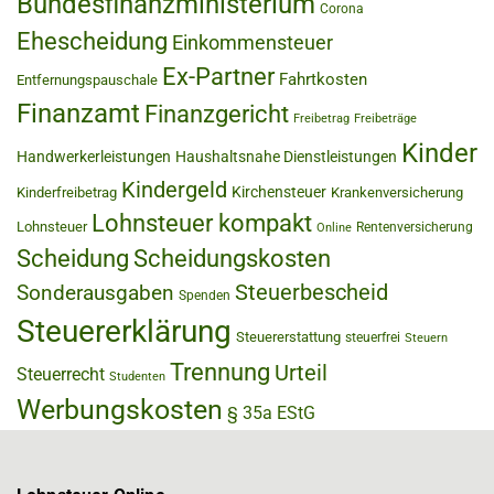
Bundesfinanzministerium
Corona
Ehescheidung
Einkommensteuer
Ex-Partner
Fahrtkosten
Entfernungspauschale
Finanzamt
Finanzgericht
Freibetrag
Freibeträge
Kinder
Handwerkerleistungen
Haushaltsnahe Dienstleistungen
Kindergeld
Kirchensteuer
Kinderfreibetrag
Krankenversicherung
Lohnsteuer kompakt
Lohnsteuer
Rentenversicherung
Online
Scheidung
Scheidungskosten
Steuerbescheid
Sonderausgaben
Spenden
Steuererklärung
Steuererstattung
steuerfrei
Steuern
Trennung
Urteil
Steuerrecht
Studenten
Werbungskosten
§ 35a EStG