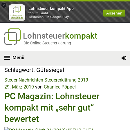
×
Lohnsteuer kompakt App
Ansehen
forium GmbH
kostenlos - In Google Play
Lohnsteuer
kompakt
Die Online-Steuererklärung
Menü
Schlagwort:
Gütesiegel
Steuer-Nachrichten
Steuererklärung 2019
29. März 2019
von
Chanice Pöppel
PC Magazin: Lohnsteuer
kompakt mit „sehr gut“
bewertet