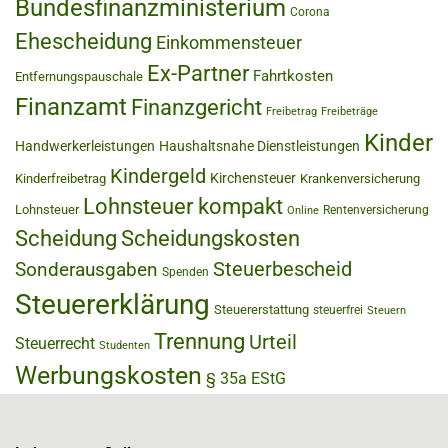
Bundesfinanzministerium
Corona
Ehescheidung
Einkommensteuer
Ex-Partner
Fahrtkosten
Entfernungspauschale
Finanzamt
Finanzgericht
Freibetrag
Freibeträge
Kinder
Handwerkerleistungen
Haushaltsnahe Dienstleistungen
Kindergeld
Kirchensteuer
Kinderfreibetrag
Krankenversicherung
Lohnsteuer kompakt
Lohnsteuer
Rentenversicherung
Online
Scheidung
Scheidungskosten
Steuerbescheid
Sonderausgaben
Spenden
Steuererklärung
Steuererstattung
steuerfrei
Steuern
Trennung
Urteil
Steuerrecht
Studenten
Werbungskosten
§ 35a EStG