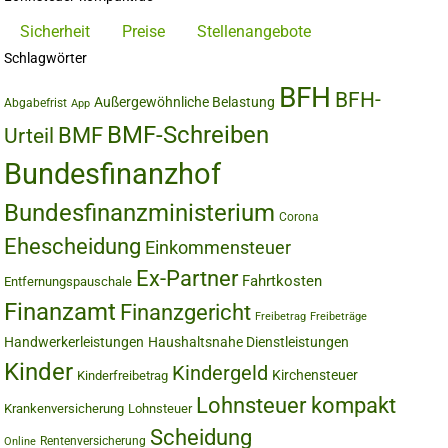
Sicherheit
Preise
Stellenangebote
Schlagwörter
BFH
BFH-
Außergewöhnliche Belastung
Abgabefrist
App
BMF-Schreiben
BMF
Urteil
Bundesfinanzhof
Bundesfinanzministerium
Corona
Ehescheidung
Einkommensteuer
Ex-Partner
Fahrtkosten
Entfernungspauschale
Finanzamt
Finanzgericht
Freibetrag
Freibeträge
Handwerkerleistungen
Haushaltsnahe Dienstleistungen
Kinder
Kindergeld
Kirchensteuer
Kinderfreibetrag
Lohnsteuer kompakt
Krankenversicherung
Lohnsteuer
Scheidung
Rentenversicherung
Online