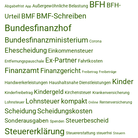
BFH
BFH-
Außergewöhnliche Belastung
Abgabefrist
App
BMF-Schreiben
BMF
Urteil
Bundesfinanzhof
Bundesfinanzministerium
Corona
Ehescheidung
Einkommensteuer
Ex-Partner
Fahrtkosten
Entfernungspauschale
Finanzamt
Finanzgericht
Freibetrag
Freibeträge
Kinder
Handwerkerleistungen
Haushaltsnahe Dienstleistungen
Kindergeld
Kirchensteuer
Kinderfreibetrag
Krankenversicherung
Lohnsteuer kompakt
Lohnsteuer
Rentenversicherung
Online
Scheidung
Scheidungskosten
Steuerbescheid
Sonderausgaben
Spenden
Steuererklärung
Steuererstattung
steuerfrei
Steuern