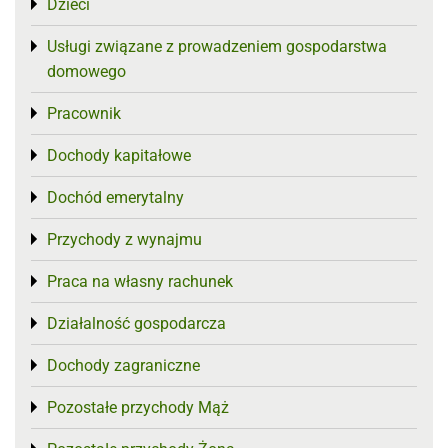
Dzieci
Toggle menu
Usługi związane z prowadzeniem gospodarstwa
Toggle menu
domowego
Pracownik
Toggle menu
Dochody kapitałowe
Toggle menu
Dochód emerytalny
Toggle menu
Przychody z wynajmu
Toggle menu
Praca na własny rachunek
Toggle menu
Działalność gospodarcza
Toggle menu
Dochody zagraniczne
Toggle menu
Pozostałe przychody Mąż
Toggle menu