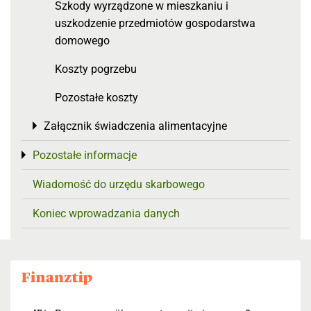
Szkody wyrządzone w mieszkaniu i
uszkodzenie przedmiotów gospodarstwa
domowego
Koszty pogrzebu
Pozostałe koszty
Załącznik świadczenia alimentacyjne
Toggle menu
Pozostałe informacje
Toggle menu
Wiadomość do urzędu skarbowego
Koniec wprowadzania danych