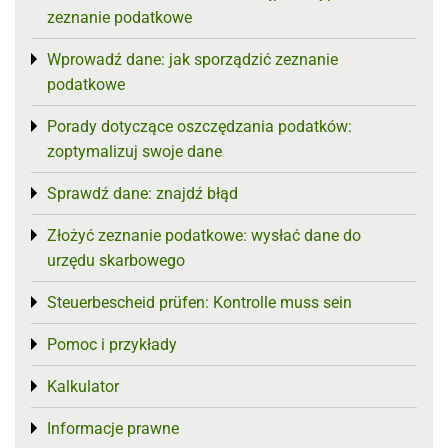
zeznanie podatkowe
Wprowadź dane: jak sporządzić zeznanie
Toggle menu
podatkowe
Porady dotyczące oszczędzania podatków:
Toggle menu
zoptymalizuj swoje dane
Sprawdź dane: znajdź błąd
Toggle menu
Złożyć zeznanie podatkowe: wysłać dane do
Toggle menu
urzędu skarbowego
Steuerbescheid prüfen: Kontrolle muss sein
Toggle menu
Pomoc i przykłady
Toggle menu
Kalkulator
Toggle menu
Informacje prawne
Toggle menu