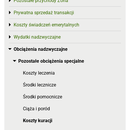
Pozostałe przychody Żona
Toggle menu
Prywatna sprzedaż transakcji
Toggle menu
Koszty świadczeń emerytalnych
Toggle menu
Wydatki nadzwyczajne
Toggle menu
Obciążenia nadzwyczajne
Toggle menu
Pozostałe obciążenia specjalne
Toggle menu
Koszty leczenia
Środki lecznicze
Środki pomocnicze
Ciąża i poród
Koszty kuracji