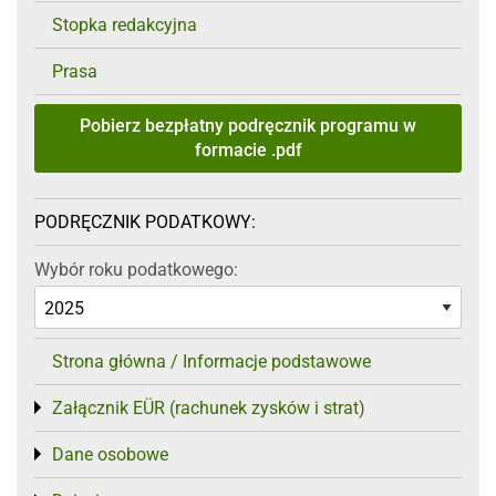
Stopka redakcyjna
Prasa
Pobierz bezpłatny podręcznik programu w
formacie .pdf
PODRĘCZNIK PODATKOWY:
Wybór roku podatkowego:
Strona główna / Informacje podstawowe
Załącznik EÜR (rachunek zysków i strat)
Toggle menu
Dane osobowe
Toggle menu