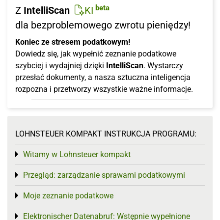
beta
Z
IntelliScan
KI
dla bezproblemowego zwrotu pieniędzy!
Koniec ze stresem podatkowym!
Dowiedz się, jak wypełnić zeznanie podatkowe
szybciej i wydajniej dzięki
IntelliScan
. Wystarczy
przesłać dokumenty, a nasza sztuczna inteligencja
rozpozna i przetworzy wszystkie ważne informacje.
LOHNSTEUER KOMPAKT INSTRUKCJA PROGRAMU:
Witamy w Lohnsteuer kompakt
Toggle menu
Przegląd: zarządzanie sprawami podatkowymi
Toggle menu
Moje zeznanie podatkowe
Toggle menu
Elektronischer Datenabruf: Wstępnie wypełnione
Toggle menu