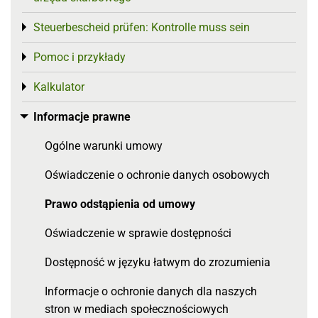
Steuerbescheid prüfen: Kontrolle muss sein
Toggle menu
Pomoc i przykłady
Toggle menu
Kalkulator
Toggle menu
Informacje prawne
Toggle menu
Ogólne warunki umowy
Oświadczenie o ochronie danych osobowych
Prawo odstąpienia od umowy
Oświadczenie w sprawie dostępności
Dostępność w języku łatwym do zrozumienia
Informacje o ochronie danych dla naszych
stron w mediach społecznościowych