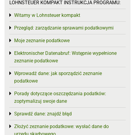
LOHNSTEUER KOMPAKT INSTRUKCJA PROGRAMU:
Witamy w Lohnsteuer kompakt
Toggle menu
Przegląd: zarządzanie sprawami podatkowymi
Toggle menu
Moje zeznanie podatkowe
Toggle menu
Elektronischer Datenabruf: Wstępnie wypełnione
Toggle menu
zeznanie podatkowe
Wprowadź dane: jak sporządzić zeznanie
Toggle menu
podatkowe
Porady dotyczące oszczędzania podatków:
Toggle menu
zoptymalizuj swoje dane
Sprawdź dane: znajdź błąd
Toggle menu
Złożyć zeznanie podatkowe: wysłać dane do
Toggle menu
urzędu skarbowego