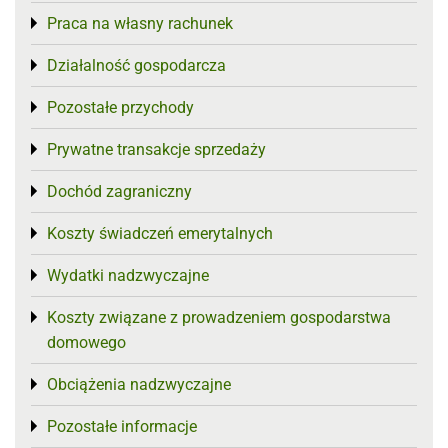
Praca na własny rachunek
Toggle menu
Działalność gospodarcza
Toggle menu
Pozostałe przychody
Toggle menu
Prywatne transakcje sprzedaży
Toggle menu
Dochód zagraniczny
Toggle menu
Koszty świadczeń emerytalnych
Toggle menu
Wydatki nadzwyczajne
Toggle menu
Koszty związane z prowadzeniem gospodarstwa
Toggle menu
domowego
Obciążenia nadzwyczajne
Toggle menu
Pozostałe informacje
Toggle menu