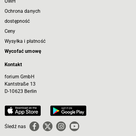
OWH
Ochrona danych
dostępność
Ceny
Wysyłka i płatność
Wycofać umowę
Kontakt
forium GmbH
Kantstraße 13
D-10623 Berlin
Śledź nas
Facebook
X
Instagram
YouTube