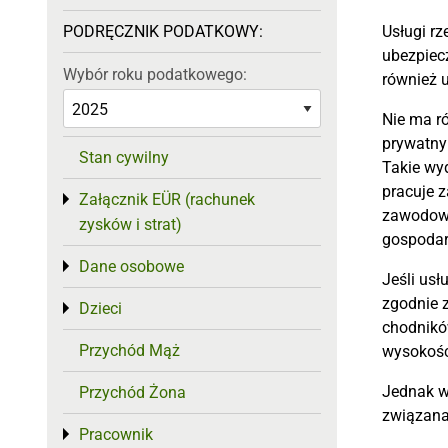
PODRĘCZNIK PODATKOWY:
Usługi rz
ubezpiec
Wybór roku podatkowego:
również 
Nie ma r
prywatny
Stan cywilny
Takie wy
pracuje 
Załącznik EÜR (rachunek
Toggle menu
zawodowa
zysków i strat)
gospoda
Dane osobowe
Toggle menu
Jeśli us
zgodnie 
Dzieci
Toggle menu
chodnikó
Przychód Mąż
wysokości
Jednak w 
Przychód Żona
związana
Pracownik
Toggle menu