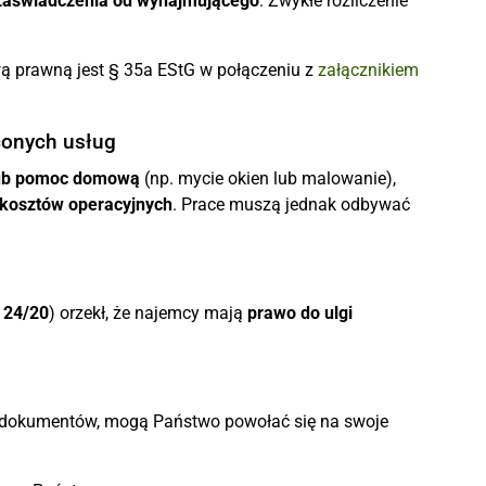
zaświadczenia od wynajmującego
. Zwykłe rozliczenie
ą prawną jest § 35a EStG w połączeniu z
załącznikiem
conych usług
 lub pomoc domową
(np. mycie okien lub malowanie),
a kosztów operacyjnych
. Prace muszą jednak odbywać
 24/20
) orzekł, że najemcy mają
prawo do ulgi
 dokumentów, mogą Państwo powołać się na swoje