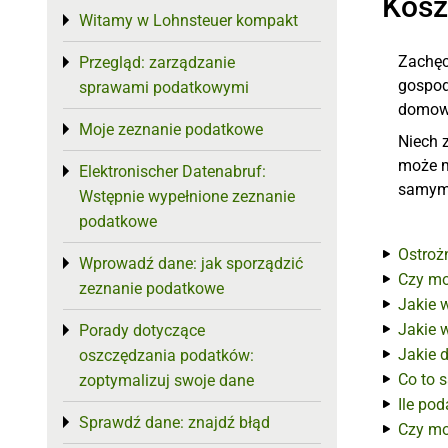
Kosz
Witamy w Lohnsteuer kompakt
Toggle menu
Zachęc
Przegląd: zarządzanie
Toggle menu
gospod
sprawami podatkowymi
domow
Moje zeznanie podatkowe
Toggle menu
Niech 
może m
Elektronischer Datenabruf:
Toggle menu
samy
Wstępnie wypełnione zeznanie
podatkowe
Ostroż
Wprowadź dane: jak sporządzić
Toggle menu
Czy mo
zeznanie podatkowe
Jakie 
Jakie 
Porady dotyczące
Toggle menu
Jakie 
oszczędzania podatków:
Co to 
zoptymalizuj swoje dane
Ile po
Sprawdź dane: znajdź błąd
Toggle menu
Czy mo