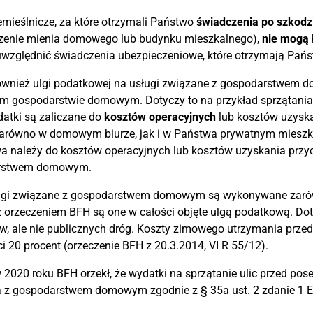
emieślnicze, za które otrzymali Państwo
świadczenia po szkodz
zenie mienia domowego lub budynku mieszkalnego),
nie mogą
uwzględnić świadczenia ubezpieczeniowe, które otrzymają Pańs
ównież ulgi podatkowej na usługi związane z gospodarstwem d
m gospodarstwie domowym. Dotyczy to na przykład sprzątania z
datki są zaliczane do
kosztów operacyjnych
lub kosztów uzyska
zarówno w domowym biurze, jak i w Państwa prywatnym miesz
 należy do kosztów operacyjnych lub kosztów uzyskania przyc
rstwem domowym.
ługi związane z gospodarstwem domowym są wykonywane zarówno
z orzeczeniem BFH są one w całości objęte ulgą podatkową. Dot
w, ale nie publicznych dróg. Koszty zimowego utrzymania prze
 20 procent (orzeczenie BFH z 20.3.2014, VI R 55/12).
2020 roku BFH orzekł, że wydatki na sprzątanie ulic przed pos
 z gospodarstwem domowym zgodnie z § 35a ust. 2 zdanie 1 ESt