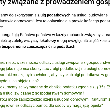
ty związane z prowadzeniem go
amy do skorzystania z
ulg podatkowych
na usługi budowlane l
arstwie domowym! Jest to opłacalne dla prawie każdego podat
e.
zaangażują Państwo państwo w każdy rachunek związany z pr
ieć tę zaletę, wszyscy
lokatorzy
mogą uwzględnić część kosztó
m
bezpośrednio
zaoszczędzić na podatkach!
nie: nie zawsze można odliczyć usługi związane z gospodar
gę jako najemca skorzystać z ulgi podatkowej na usługi domowe
warunki muszą być spełnione, aby uzyskać ulgi podatkowe w 
wydatki są objęte ulgą?
dokumenty są wymagane do obniżki podatku zgodnie z § 35a E
są usługi związane z gospodarstwem domowym?
datku mogę zaoszczędzić dzięki usługom domowym i fakturom za
gę również odliczyć pomoc dla osoby wymagającej opieki?