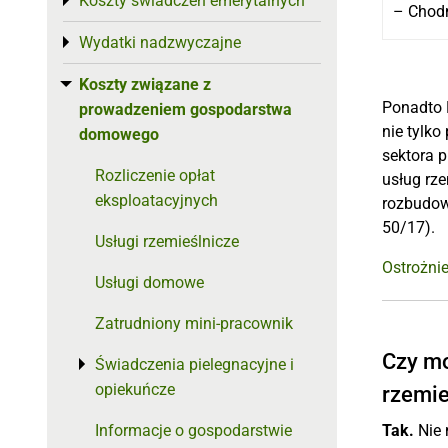
Koszty świadczeń emerytalnych
Toggle menu
– Chod
Wydatki nadzwyczajne
Toggle menu
Koszty związane z
Toggle menu
Ponadto 
prowadzeniem gospodarstwa
nie tylk
domowego
sektora 
Rozliczenie opłat
usług rz
eksploatacyjnych
rozbudow
50/17).
Usługi rzemieślnicze
Ostrożni
Usługi domowe
Zatrudniony mini-pracownik
Czy mo
Świadczenia pielegnacyjne i
Toggle menu
opiekuńcze
rzemie
Informacje o gospodarstwie
Tak.
Nie 