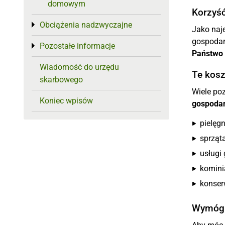
domowym
Korzyś
Obciążenia nadzwyczajne
Toggle menu
Jako naj
gospodar
Pozostałe informacje
Toggle menu
Państwo 
Wiadomość do urzędu
Te kosz
skarbowego
Wiele po
Koniec wpisów
gospoda
pielęg
sprząt
usługi
komini
konser
Wymóg: