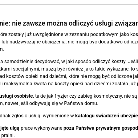
nie: nie zawsze można odliczyć usługi zwią
które zostały już uwzględnione w zeznaniu podatkowym jako kos
e lub nadzwyczajne obciążenia, nie mogą być dodatkowo odlic
m.
a samodzielnie decydować, w jaki sposób odliczyć koszty. Jeśl
tkami specjalnymi, muszą być również jako takie wykazane, to
ład kosztów opieki nad dziećmi, które nie mogą być odliczone
śli maksymalna kwota na koszty opieki nad dziećmi została już
usługi osobiste
, takie jak fryzjer czy zabieg kosmetyczny, ni
 nawet jeśli odbywają się w Państwa domu.
dnak zgłosić usługi wymienione w
katalogu świadczeń ubezpie
jęte ulgą
prace wykonywane
poza Państwa prywatnym gosp
 pralni.