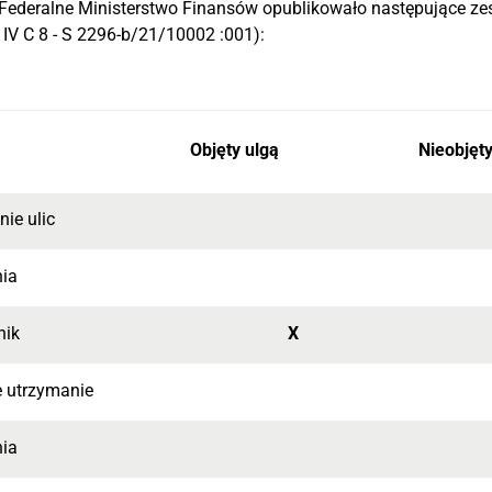
 Federalne Ministerstwo Finansów opublikowało następujące z
 IV C 8 - S 2296-b/21/10002 :001):
Objęty ulgą
Nieobjęty
nie ulic
nia
nik
X
 utrzymanie
nia