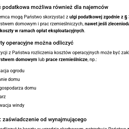
ć podatkowa możliwa również dla najemców
emca mogą Państwo skorzystać z
ulgi podatkowej zgodnie z §
stwem domowym i prac rzemieślniczych,
nawet jeśli zlecenio
koszty w ramach opłat eksploatacyjnych
.
ty operacyjne można odliczyć
zycji z Państwa rozliczenia kosztów operacyjnych może być za
rstwem domowym
lub
prace rzemieślnicze
, np.:
nacja ogrodu
anie domu
 gospodarza domu
arz
wacja windy
 zaświadczenie od wynajmującego