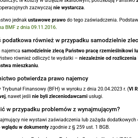
odliczyć te koszty w urzędzie skarbowym, potrzebują Państwo
operacyjnych zazwyczaj
nie wystarcza
.
ństwo jednak
ustawowe prawo
do tego zaświadczenia. Podstaw
ma BMF z dnia 09.11.2016
.
 podatkowa również w przypadku samodzielnie zle
ko najemca
samodzielnie zlecą Państwo pracę rzemieślnikowi
stwo również odliczyć te wydatki –
niezależnie od rozliczeni
stwa mieszkaniu
.
nictwo potwierdza prawo najemcy
 Trybunał Finansowy (BFH) w wyroku z dnia 20.04.2023 r. (
VI R
wej
, nawet jeśli
nie byli zleceniodawcami
usługi.
bić w przypadku problemów z wynajmującym?
najmujący nie wystawi zaświadczenia lub zażąda dodatkowych
o wglądu w dokumenty
zgodnie z § 259 ust. 1 BGB.