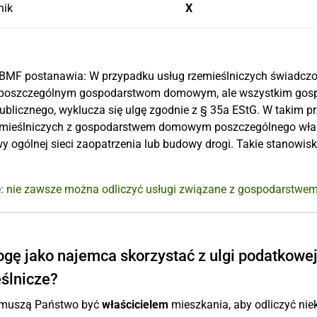
nik
X
BMF postanawia: W przypadku usług rzemieślniczych świadczony
o poszczególnym gospodarstwom domowym, ale wszystkim go
publicznego, wyklucza się ulgę zgodnie z § 35a EStG. W takim 
emieślniczych z gospodarstwem domowym poszczególnego właści
y ogólnej sieci zaopatrzenia lub budowy drogi. Takie stanowis
e: nie zawsze można odliczyć usługi związane z gospodarst
gę jako najemca skorzystać z ulgi podatkowej
ślnicze?
muszą Państwo być
właścicielem
mieszkania, aby odliczyć nie