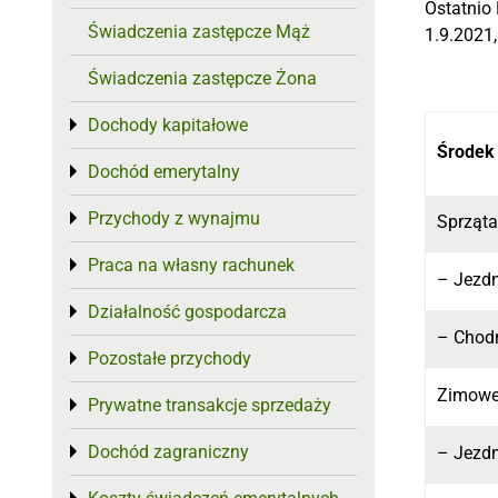
Ostatnio
Świadczenia zastępcze Mąż
1.9.2021,
Świadczenia zastępcze Żona
Dochody kapitałowe
Toggle menu
Środek
Dochód emerytalny
Toggle menu
Przychody z wynajmu
Toggle menu
Sprząta
Praca na własny rachunek
Toggle menu
– Jezd
Działalność gospodarcza
Toggle menu
– Chod
Pozostałe przychody
Toggle menu
Zimowe
Prywatne transakcje sprzedaży
Toggle menu
Dochód zagraniczny
Toggle menu
– Jezd