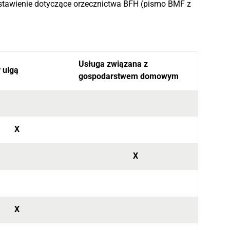
estawienie dotyczące orzecznictwa BFH (pismo BMF z
Usługa związana z
 ulgą
gospodarstwem domowym
X
X
X