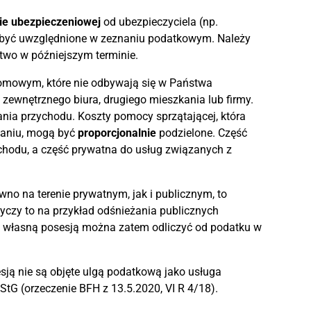
ie ubezpieczeniowej
od ubezpieczyciela (np.
być uwzględnione w zeznaniu podatkowym. Należy
two w późniejszym terminie.
omowym, które nie odbywają się w Państwa
ewnętrznego biura, drugiego mieszkania lub firmy.
nia przychodu. Koszty pomocy sprzątającej, która
kaniu, mogą być
proporcjonalnie
podzielone. Część
hodu, a część prywatna do usług związanych z
 na terenie prywatnym, jak i publicznym, to
yczy to na przykład odśnieżania publicznych
d własną posesją można zatem odliczyć od podatku w
esją nie są objęte ulgą podatkową jako usługa
G (orzeczenie BFH z 13.5.2020, VI R 4/18).