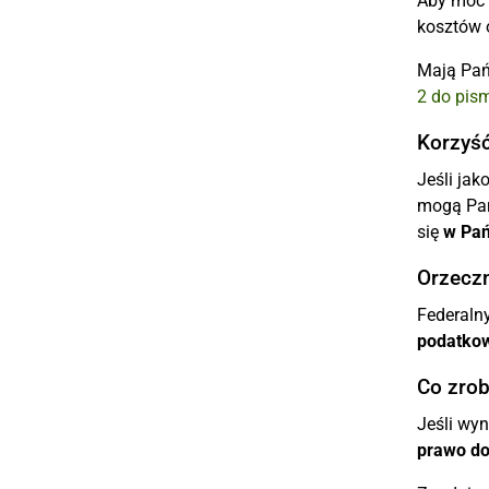
Aby móc 
kosztów 
Mają Pa
2 do pis
Korzyść
Jeśli ja
mogą Pań
się
w Pań
Orzecz
Federalny
podatko
Co zro
Jeśli wy
prawo d