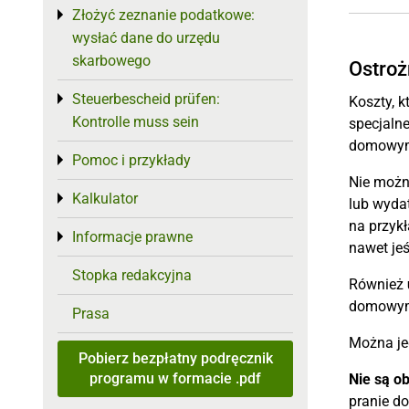
Złożyć zeznanie podatkowe:
Toggle menu
wysłać dane do urzędu
skarbowego
Ostroż
Steuerbescheid prüfen:
Toggle menu
Koszty, 
Kontrolle muss sein
specjaln
domowy
Pomoc i przykłady
Toggle menu
Nie możn
Kalkulator
Toggle menu
lub wyda
na przyk
Informacje prawne
Toggle menu
nawet je
Stopka redakcyjna
Również
domowym,
Prasa
Można je
Pobierz bezpłatny podręcznik
programu w formacie .pdf
Nie są ob
pranie do