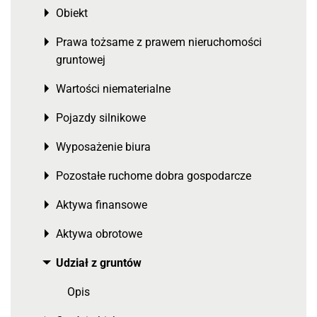
Obiekt
Toggle menu
Prawa tożsame z prawem nieruchomości
Toggle menu
gruntowej
Wartości niematerialne
Toggle menu
Pojazdy silnikowe
Toggle menu
Wyposażenie biura
Toggle menu
Pozostałe ruchome dobra gospodarcze
Toggle menu
Aktywa finansowe
Toggle menu
Aktywa obrotowe
Toggle menu
Udział z gruntów
Toggle menu
Opis