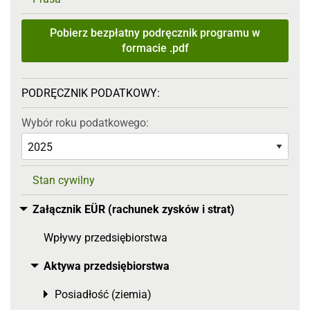
Pobierz bezpłatny podręcznik programu w
formacie .pdf
PODRĘCZNIK PODATKOWY:
Wybór roku podatkowego:
Stan cywilny
Załącznik EÜR (rachunek zysków i strat)
Toggle menu
Wpływy przedsiębiorstwa
Aktywa przedsiębiorstwa
Toggle menu
Posiadłość (ziemia)
Toggle menu