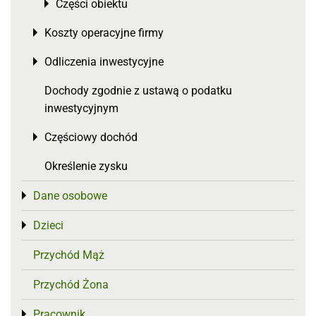
Części obiektu
Toggle menu
Koszty operacyjne firmy
Toggle menu
Odliczenia inwestycyjne
Toggle menu
Dochody zgodnie z ustawą o podatku
inwestycyjnym
Częściowy dochód
Toggle menu
Określenie zysku
Dane osobowe
Toggle menu
Dzieci
Toggle menu
Przychód Mąż
Przychód Żona
Pracownik
Toggle menu