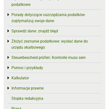
podatkowe
Porady dotyczące oszczędzania podatków:
Toggle menu
zoptymalizuj swoje dane
Sprawdź dane: znajdź błąd
Toggle menu
Złożyć zeznanie podatkowe: wysłać dane do
Toggle menu
urzędu skarbowego
Steuerbescheid prüfen: Kontrolle muss sein
Toggle menu
Pomoc i przykłady
Toggle menu
Kalkulator
Toggle menu
Informacje prawne
Toggle menu
Stopka redakcyjna
Prasa