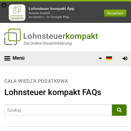
×
Lohnsteuer kompakt App
Ansehen
forium GmbH
kostenlos - In Google Play
Lohnsteuer
kompakt
Die Online-Steuererklärung
Menü
CAŁA WIEDZA PODATKOWA
Lohnsteuer kompakt FAQs