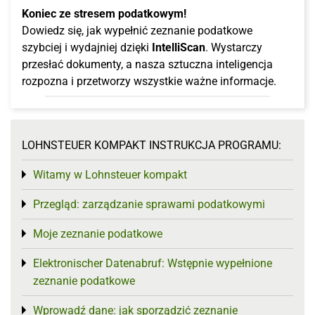
Koniec ze stresem podatkowym!
Dowiedz się, jak wypełnić zeznanie podatkowe
szybciej i wydajniej dzięki
IntelliScan
. Wystarczy
przesłać dokumenty, a nasza sztuczna inteligencja
rozpozna i przetworzy wszystkie ważne informacje.
LOHNSTEUER KOMPAKT INSTRUKCJA PROGRAMU:
Witamy w Lohnsteuer kompakt
Toggle menu
Przegląd: zarządzanie sprawami podatkowymi
Toggle menu
Moje zeznanie podatkowe
Toggle menu
Elektronischer Datenabruf: Wstępnie wypełnione
Toggle menu
zeznanie podatkowe
Wprowadź dane: jak sporządzić zeznanie
Toggle menu