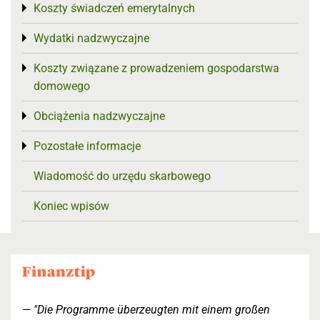
Koszty świadczeń emerytalnych
Toggle menu
Wydatki nadzwyczajne
Toggle menu
Koszty związane z prowadzeniem gospodarstwa
Toggle menu
domowego
Obciążenia nadzwyczajne
Toggle menu
Pozostałe informacje
Toggle menu
Wiadomość do urzędu skarbowego
Koniec wpisów
"Die Programme überzeugten mit einem großen