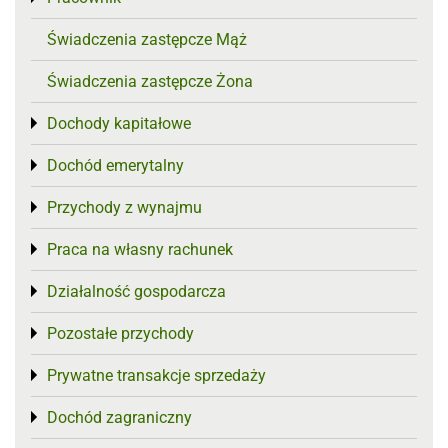
Świadczenia zastępcze Mąż
Świadczenia zastępcze Żona
Dochody kapitałowe
Toggle menu
Dochód emerytalny
Toggle menu
Przychody z wynajmu
Toggle menu
Praca na własny rachunek
Toggle menu
Działalność gospodarcza
Toggle menu
Pozostałe przychody
Toggle menu
Prywatne transakcje sprzedaży
Toggle menu
Dochód zagraniczny
Toggle menu