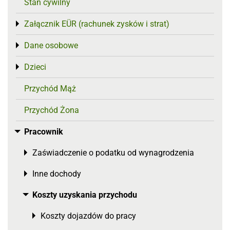
Stan cywilny
Załącznik EÜR (rachunek zysków i strat)
Toggle menu
Dane osobowe
Toggle menu
Dzieci
Toggle menu
Przychód Mąż
Przychód Żona
Pracownik
Toggle menu
Zaświadczenie o podatku od wynagrodzenia
Toggle menu
Inne dochody
Toggle menu
Koszty uzyskania przychodu
Toggle menu
Koszty dojazdów do pracy
Toggle menu