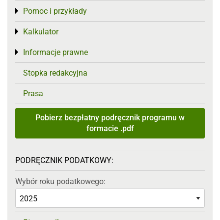
Pomoc i przykłady
Toggle menu
Kalkulator
Toggle menu
Informacje prawne
Toggle menu
Stopka redakcyjna
Prasa
Pobierz bezpłatny podręcznik programu w
formacie .pdf
PODRĘCZNIK PODATKOWY:
Wybór roku podatkowego: