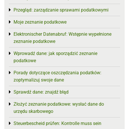
Przegląd: zarządzanie sprawami podatkowymi
Toggle menu
Moje zeznanie podatkowe
Toggle menu
Elektronischer Datenabruf: Wstępnie wypełnione
Toggle menu
zeznanie podatkowe
Wprowadź dane: jak sporządzić zeznanie
Toggle menu
podatkowe
Porady dotyczące oszczędzania podatków:
Toggle menu
zoptymalizuj swoje dane
Sprawdź dane: znajdź błąd
Toggle menu
Złożyć zeznanie podatkowe: wysłać dane do
Toggle menu
urzędu skarbowego
Steuerbescheid prüfen: Kontrolle muss sein
Toggle menu