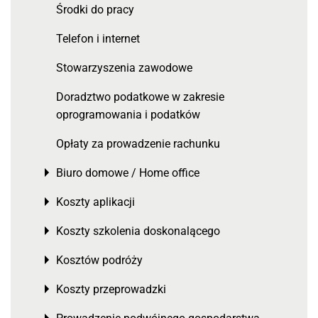
Środki do pracy
Telefon i internet
Stowarzyszenia zawodowe
Doradztwo podatkowe w zakresie
oprogramowania i podatków
Opłaty za prowadzenie rachunku
Biuro domowe / Home office
Toggle menu
Koszty aplikacji
Toggle menu
Koszty szkolenia doskonalącego
Toggle menu
Kosztów podróży
Toggle menu
Koszty przeprowadzki
Toggle menu