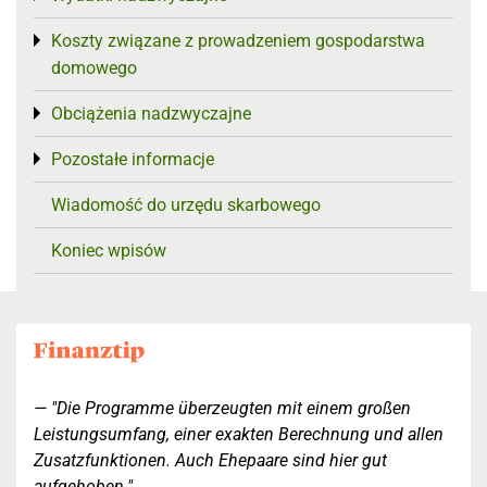
Koszty związane z prowadzeniem gospodarstwa
Toggle menu
domowego
Obciążenia nadzwyczajne
Toggle menu
Pozostałe informacje
Toggle menu
Wiadomość do urzędu skarbowego
Koniec wpisów
"Die Programme überzeugten mit einem großen
Leistungsumfang, einer exakten Berechnung und allen
Zusatzfunktionen. Auch Ehepaare sind hier gut
aufgehoben."