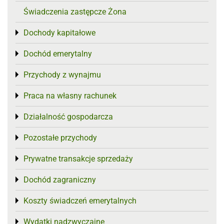
Świadczenia zastępcze Żona
Dochody kapitałowe
Toggle menu
Dochód emerytalny
Toggle menu
Przychody z wynajmu
Toggle menu
Praca na własny rachunek
Toggle menu
Działalność gospodarcza
Toggle menu
Pozostałe przychody
Toggle menu
Prywatne transakcje sprzedaży
Toggle menu
Dochód zagraniczny
Toggle menu
Koszty świadczeń emerytalnych
Toggle menu
Wydatki nadzwyczajne
Toggle menu