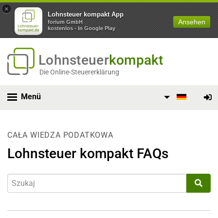
×
Lohnsteuer kompakt App
Ansehen
forium GmbH
kostenlos - In Google Play
Lohnsteuer
kompakt
Die Online-Steuererklärung
Menü
CAŁA WIEDZA PODATKOWA
Lohnsteuer kompakt FAQs