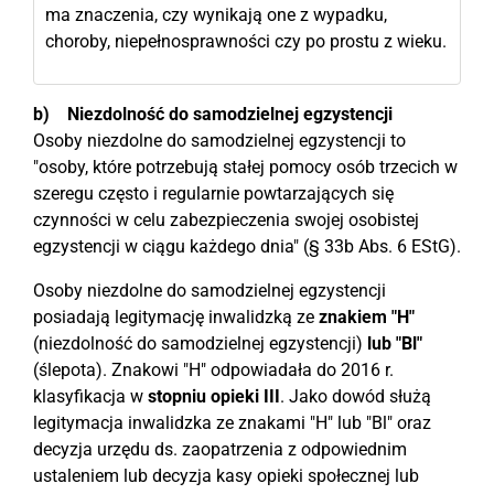
ma znaczenia, czy wynikają one z wypadku,
choroby, niepełnosprawności czy po prostu z wieku.
b) Niezdolność do samodzielnej egzystencji
Osoby niezdolne do samodzielnej egzystencji to
"osoby, które potrzebują stałej pomocy osób trzecich w
szeregu często i regularnie powtarzających się
czynności w celu zabezpieczenia swojej osobistej
egzystencji w ciągu każdego dnia" (§ 33b Abs. 6 EStG).
Osoby niezdolne do samodzielnej egzystencji
posiadają legitymację inwalidzką ze
znakiem "H"
(niezdolność do samodzielnej egzystencji)
lub "Bl"
(ślepota). Znakowi "H" odpowiadała do 2016 r.
klasyfikacja w
stopniu opieki III
. Jako dowód służą
legitymacja inwalidzka ze znakami "H" lub "Bl" oraz
decyzja urzędu ds. zaopatrzenia z odpowiednim
ustaleniem lub decyzja kasy opieki społecznej lub