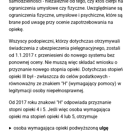
samodzielności - niezależnie od tego, czy ktoś cierpi na
ograniczenia umysłowe czy fizyczne. Uwzględniane są
ograniczenia fizyczne, umysłowe i psychiczne, które są
brane pod uwagę przy ocenie zapotrzebowania na
opiekę.
Wszyscy podopieczni, którzy dotychczas otrzymywali
świadczenia z ubezpieczenia pielęgnacyjnego, zostali
od 1.1.2017 r. przeniesieni do nowego systemu bez
ponownej oceny. Nie muszą więc składać wniosku o
przyznanie nowego stopnia opieki. Dotychczas stopień
opieki III był - zwłaszcza do celów podatkowych -
równoważny ze znakiem "H" (wymagający pomocy) w
legitymacji osoby niepełnosprawnej.
Od 2017 roku znakowi "H" odpowiada przyznanie
stopni opieki 4 i 5. Jeśli więc osoba wymagająca
opieki ma stopień opieki 4 lub 5, otrzymuje
osoba wymagająca opieki podwyższoną
ulgę