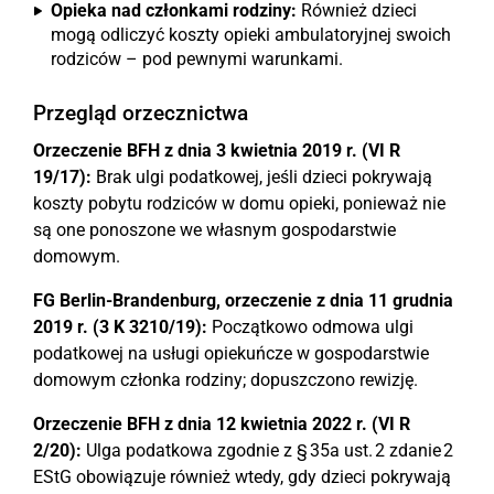
Opieka nad członkami rodziny:
Również dzieci
mogą odliczyć koszty opieki ambulatoryjnej swoich
rodziców – pod pewnymi warunkami.
Przegląd orzecznictwa
Orzeczenie BFH z dnia 3 kwietnia 2019 r. (VI R
19/17):
Brak ulgi podatkowej, jeśli dzieci pokrywają
koszty pobytu rodziców w domu opieki, ponieważ nie
są one ponoszone we własnym gospodarstwie
domowym.
FG Berlin-Brandenburg, orzeczenie z dnia 11 grudnia
2019 r. (3 K 3210/19):
Początkowo odmowa ulgi
podatkowej na usługi opiekuńcze w gospodarstwie
domowym członka rodziny; dopuszczono rewizję.
Orzeczenie BFH z dnia 12 kwietnia 2022 r. (VI R
2/20):
Ulga podatkowa zgodnie z § 35a ust. 2 zdanie 2
EStG obowiązuje również wtedy, gdy dzieci pokrywają