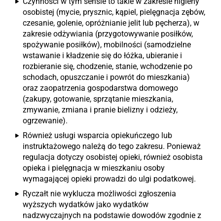
Czynności w tym sensie to takie w zakresie higieny
osobistej (mycie, prysznic, kąpiel, pielęgnacja zębów,
czesanie, golenie, opróżnianie jelit lub pęcherza), w
zakresie odżywiania (przygotowywanie posiłków,
spożywanie posiłków), mobilności (samodzielne
wstawanie i kładzenie się do łóżka, ubieranie i
rozbieranie się, chodzenie, stanie, wchodzenie po
schodach, opuszczanie i powrót do mieszkania)
oraz zaopatrzenia gospodarstwa domowego
(zakupy, gotowanie, sprzątanie mieszkania,
zmywanie, zmiana i pranie bielizny i odzieży,
ogrzewanie).
Również usługi wsparcia opiekuńczego lub
instruktażowego należą do tego zakresu. Ponieważ
regulacja dotyczy osobistej opieki, również osobista
opieka i pielęgnacja w mieszkaniu osoby
wymagającej opieki prowadzi do ulgi podatkowej.
Ryczałt nie wyklucza możliwości zgłoszenia
wyższych wydatków jako wydatków
nadzwyczajnych na podstawie dowodów zgodnie z