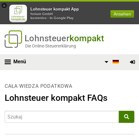
×
Lohnsteuer kompakt App
Ansehen
forium GmbH
kostenlos - In Google Play
Lohnsteuer
kompakt
Die Online-Steuererklärung
Menü
CAŁA WIEDZA PODATKOWA
Lohnsteuer kompakt FAQs