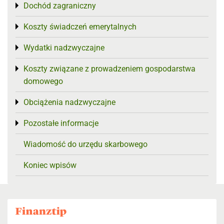
Dochód zagraniczny
Toggle menu
Koszty świadczeń emerytalnych
Toggle menu
Wydatki nadzwyczajne
Toggle menu
Koszty związane z prowadzeniem gospodarstwa
Toggle menu
domowego
Obciążenia nadzwyczajne
Toggle menu
Pozostałe informacje
Toggle menu
Wiadomość do urzędu skarbowego
Koniec wpisów