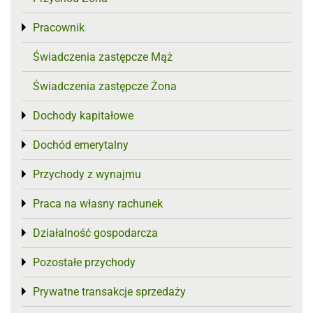
Pracownik
Toggle menu
Świadczenia zastępcze Mąż
Świadczenia zastępcze Żona
Dochody kapitałowe
Toggle menu
Dochód emerytalny
Toggle menu
Przychody z wynajmu
Toggle menu
Praca na własny rachunek
Toggle menu
Działalność gospodarcza
Toggle menu
Pozostałe przychody
Toggle menu
Prywatne transakcje sprzedaży
Toggle menu