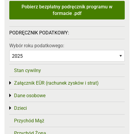
Pobierz bezpłatny podręcznik programu w
formacie .pdf
PODRĘCZNIK PODATKOWY:
Wybór roku podatkowego:
Stan cywilny
Załącznik EÜR (rachunek zysków i strat)
Toggle menu
Dane osobowe
Toggle menu
Dzieci
Toggle menu
Przychód Mąż
Przychód Żona