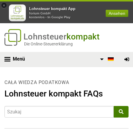
×
Lohnsteuer kompakt App
Ansehen
forium GmbH
kostenlos - In Google Play
Lohnsteuer
kompakt
Die Online-Steuererklärung
Menü
CAŁA WIEDZA PODATKOWA
Lohnsteuer kompakt FAQs