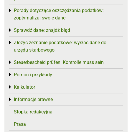
Porady dotyczące oszczędzania podatków:
Toggle menu
zoptymalizuj swoje dane
Sprawdź dane: znajdź błąd
Toggle menu
Złożyć zeznanie podatkowe: wysłać dane do
Toggle menu
urzędu skarbowego
Steuerbescheid prüfen: Kontrolle muss sein
Toggle menu
Pomoc i przykłady
Toggle menu
Kalkulator
Toggle menu
Informacje prawne
Toggle menu
Stopka redakcyjna
Prasa