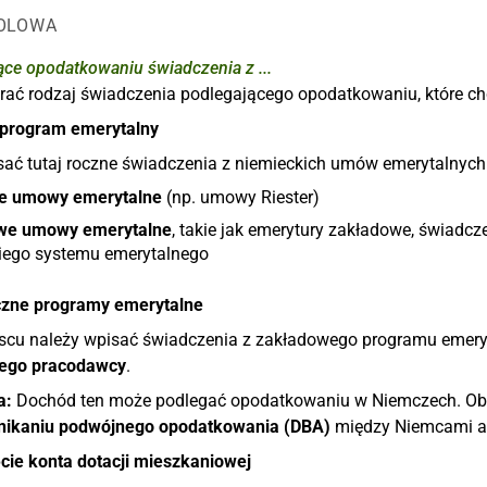
OLOWA
ące opodatkowaniu świadczenia z ...
rać rodzaj świadczenia podlegającego opodatkowaniu, które c
 program emerytalny
sać tutaj roczne świadczenia z niemieckich umów emerytalnych
e umowy emerytalne
(np. umowy Riester)
we umowy emerytalne
, takie jak emerytury zakładowe, świadc
iego systemu emerytalnego
czne programy emerytalne
scu należy wpisać świadczenia z zakładowego programu emeryt
nego pracodawcy
.
a:
Dochód ten może podlegać opodatkowaniu w Niemczech. Obo
nikaniu podwójnego opodatkowania (DBA)
między Niemcami a
cie konta dotacji mieszkaniowej