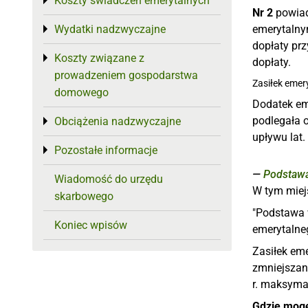
Koszty świadczeń emerytalnych
Toggle menu
Nr 2
powiad
Wydatki nadzwyczajne
emerytalnym
Toggle menu
dopłaty pr
Koszty związane z
Toggle menu
dopłaty.
prowadzeniem gospodarstwa
Zasiłek emer
domowego
Dodatek eme
podlegała 
Obciążenia nadzwyczajne
Toggle menu
upływu lat.
Pozostałe informacje
Toggle menu
Podstawa
Wiadomość do urzędu
W tym miej
skarbowego
"Podstawa w
Koniec wpisów
emerytalne
Zasiłek eme
zmniejszane
r. maksyma
Gdzie mogę