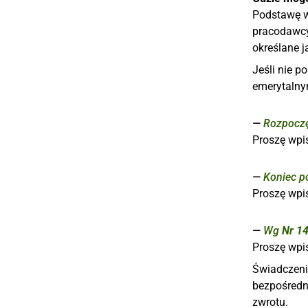
Podstawę w
pracodawcy
określane 
Jeśli nie 
emerytalny
Rozpoczę
Proszę wpis
Koniec p
Proszę wpi
Wg
Nr 1
Proszę wpi
Świadczeni
bezpośredn
zwrotu.