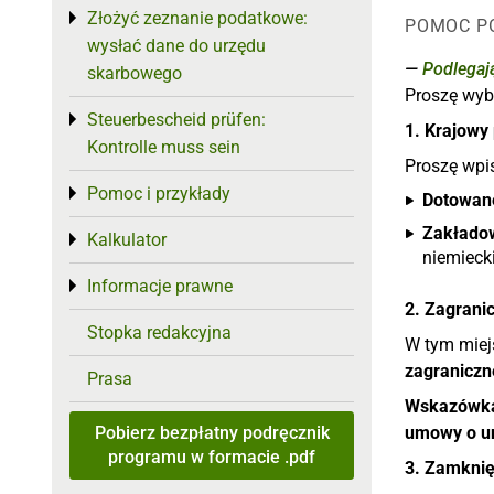
Złożyć zeznanie podatkowe:
Toggle menu
POMOC P
wysłać dane do urzędu
Podlegaj
skarbowego
Proszę wyb
Steuerbescheid prüfen:
Toggle menu
1. Krajowy
Kontrolle muss sein
Proszę wpi
Pomoc i przykłady
Toggle menu
Dotowan
Zakłado
Kalkulator
Toggle menu
niemieck
Informacje prawne
Toggle menu
2. Zagrani
Stopka redakcyjna
W tym miej
zagranicz
Prasa
Wskazówk
Pobierz bezpłatny podręcznik
umowy o u
programu w formacie .pdf
3. Zamknię