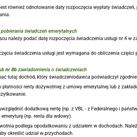
jest również odnotowanie daty rozpoczęcia wypłaty świadczeń,
ania.
 pobierania świadczeń emerytalnych
scu należy podać datę rozpoczęcia świadczenia usługi nr 4 w 
częcia świadczenia usługi jest wymagana do obliczenia części
ub
nr 8b
zawiadomienia o świadczeniach
sać tutaj dochód, który świadczeniodawca poświadczył zgodnie
o płatności renty dożywotniej z umowy emerytalnej lub z zakł
użytkowanie.
uwzględnić dodatkową rentę (np. z VBL - z Federalnego i państ
 emeryturę (np. renta dla wdowy).
wotnia podlega opodatkowaniu z udziałem w dochodach. Nale
aby określić udział w przychodach.