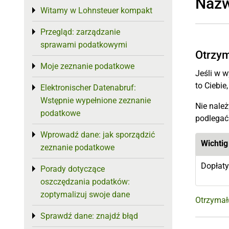
Naz
Witamy w Lohnsteuer kompakt
Toggle menu
Przegląd: zarządzanie
Toggle menu
sprawami podatkowymi
Otrzym
Moje zeznanie podatkowe
Toggle menu
Jeśli w w
to Ciebie
Elektronischer Datenabruf:
Toggle menu
Wstępnie wypełnione zeznanie
Nie nale
podatkowe
podlegać
Wprowadź dane: jak sporządzić
Toggle menu
Wichtig
zeznanie podatkowe
Dopłaty
Porady dotyczące
Toggle menu
oszczędzania podatków:
zoptymalizuj swoje dane
Otrzymał(
Sprawdź dane: znajdź błąd
Toggle menu