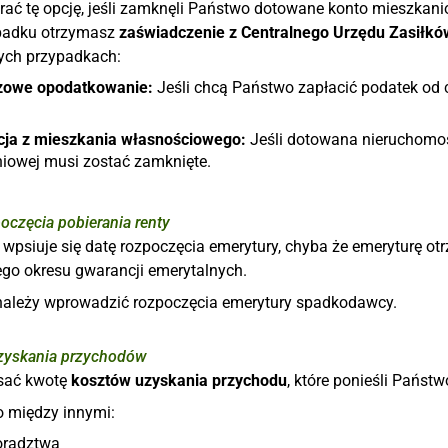
rać tę opcję, jeśli zamknęli Państwo dotowane konto mieszka
padku otrzymasz
zaświadczenie z Centralnego Urzędu Zasiłkó
ych przypadkach:
zowe opodatkowanie:
Jeśli chcą Państwo zapłacić podatek od 
ja z mieszkania własnościowego:
Jeśli dotowana nieruchomość
iowej musi zostać zamknięte.
oczęcia pobierania renty
 wpsiuje się datę rozpoczęcia emerytury, chyba że emeryturę o
go okresu gwarancji emerytalnych.
należy wprowadzić rozpoczęcia emerytury spadkodawcy.
zyskania przychodów
sać kwotę
kosztów uzyskania przychodu
, które ponieśli Pańs
o między innymi:
oradztwa