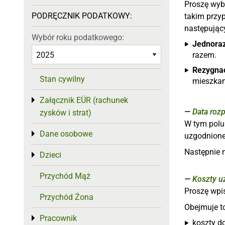
Proszę wyb
PODRĘCZNIK PODATKOWY:
takim przy
następując
Wybór roku podatkowego:
Jednora
razem.
Rezygnac
Stan cywilny
mieszkan
Załącznik EÜR (rachunek
Toggle menu
Data rozp
zysków i strat)
W tym polu
Dane osobowe
Toggle menu
uzgodnione
Następnie 
Dzieci
Toggle menu
Przychód Mąż
Koszty u
Proszę wpi
Przychód Żona
Obejmuje t
Pracownik
Toggle menu
koszty d