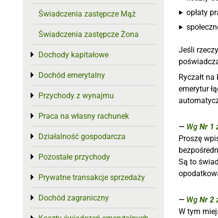
opłaty p
Świadczenia zastępcze Mąż
społeczn
Świadczenia zastępcze Żona
Jeśli rzec
Dochody kapitałowe
Toggle menu
poświadczaj
Dochód emerytalny
Toggle menu
Ryczałt na
emerytur łą
Przychody z wynajmu
Toggle menu
automatycz
Praca na własny rachunek
Toggle menu
Wg
Nr 1
z
Działalność gospodarcza
Toggle menu
Proszę wpi
bezpośredn
Pozostałe przychody
Toggle menu
Są to świa
opodatkow
Prywatne transakcje sprzedaży
Toggle menu
Dochód zagraniczny
Toggle menu
Wg
Nr 2
z
W tym miej