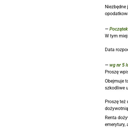
Niezbędne 
opodatkow
Początek
W tym miej
Data rozpo
wg
nr 5
l
Proszę wpi
Obejmuje t
szkodliwe 
Proszę też 
dożywotnią
Renta doży
emerytury, 