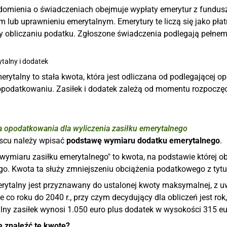
omienia o świadczeniach obejmuje wypłaty emerytur z fundusz
 lub uprawnieniu emerytalnym. Emerytury te liczą się jako płat
zy obliczaniu podatku. Zgłoszone świadczenia podlegają pełne
ytalny i dodatek
rytalny to stała kwota, która jest odliczana od podlegającej o
opodatkowaniu. Zasiłek i dodatek zależą od momentu rozpoczęc
 opodatkowania dla wyliczenia zasiłku emerytalnego
scu należy wpisać
podstawę wymiaru dodatku emerytalnego
.
ymiaru zasiłku emerytalnego" to kwota, na podstawie której obl
go. Kwota ta służy zmniejszeniu obciążenia podatkowego z ty
rytalny jest przyznawany do ustalonej kwoty maksymalnej, z uw
 co roku do 2040 r., przy czym decydujący dla obliczeń jest ro
lny zasiłek wynosi 1.050 euro plus dodatek w wysokości 315 eu
 znaleźć tę kwotę?