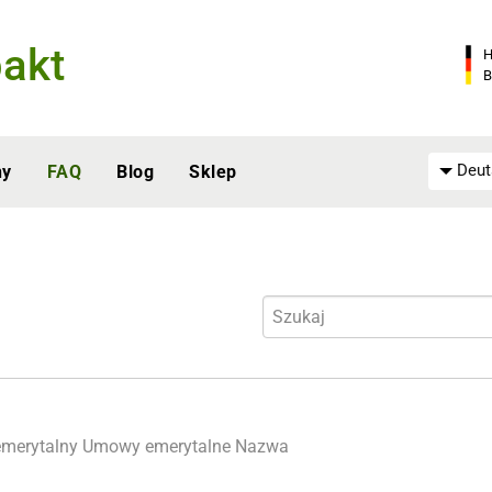
akt
H
B
Deut
ny
FAQ
Blog
Sklep
merytalny
Umowy emerytalne
Nazwa