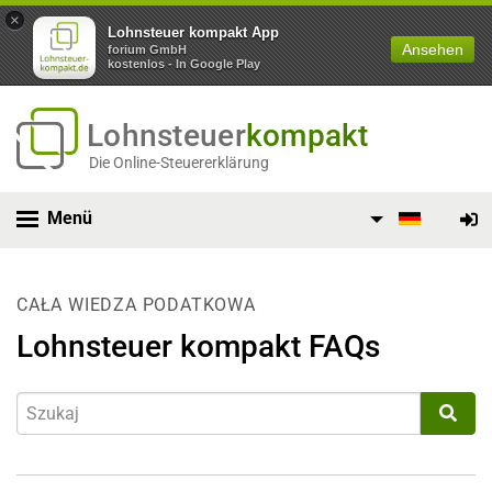
×
Lohnsteuer kompakt App
Ansehen
forium GmbH
kostenlos - In Google Play
Lohnsteuer
kompakt
Die Online-Steuererklärung
Menü
CAŁA WIEDZA PODATKOWA
Lohnsteuer kompakt FAQs