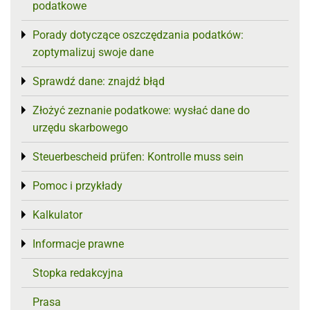
podatkowe
Porady dotyczące oszczędzania podatków:
Toggle menu
zoptymalizuj swoje dane
Sprawdź dane: znajdź błąd
Toggle menu
Złożyć zeznanie podatkowe: wysłać dane do
Toggle menu
urzędu skarbowego
Steuerbescheid prüfen: Kontrolle muss sein
Toggle menu
Pomoc i przykłady
Toggle menu
Kalkulator
Toggle menu
Informacje prawne
Toggle menu
Stopka redakcyjna
Prasa