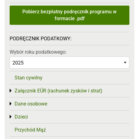
Pobierz bezpłatny podręcznik programu w
formacie .pdf
PODRĘCZNIK PODATKOWY:
Wybór roku podatkowego:
Stan cywilny
Załącznik EÜR (rachunek zysków i strat)
Toggle menu
Dane osobowe
Toggle menu
Dzieci
Toggle menu
Przychód Mąż