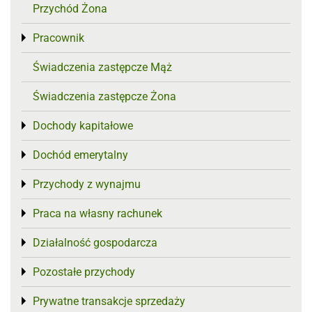
Przychód Żona
Pracownik
Toggle menu
Świadczenia zastępcze Mąż
Świadczenia zastępcze Żona
Dochody kapitałowe
Toggle menu
Dochód emerytalny
Toggle menu
Przychody z wynajmu
Toggle menu
Praca na własny rachunek
Toggle menu
Działalność gospodarcza
Toggle menu
Pozostałe przychody
Toggle menu
Prywatne transakcje sprzedaży
Toggle menu