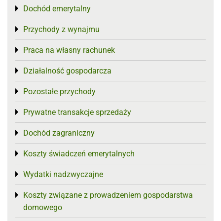
Dochód emerytalny
Toggle menu
Przychody z wynajmu
Toggle menu
Praca na własny rachunek
Toggle menu
Działalność gospodarcza
Toggle menu
Pozostałe przychody
Toggle menu
Prywatne transakcje sprzedaży
Toggle menu
Dochód zagraniczny
Toggle menu
Koszty świadczeń emerytalnych
Toggle menu
Wydatki nadzwyczajne
Toggle menu
Koszty związane z prowadzeniem gospodarstwa
Toggle menu
domowego