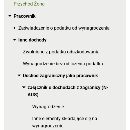
Przychód Żona
Pracownik
Toggle menu
Zaświadczenie o podatku od wynagrodzenia
Toggle menu
Inne dochody
Toggle menu
Zwolnione z podatku odszkodowania
Wynagrodzenie bez odliczenia podatku
Dochód zagraniczny jako pracownik
Toggle menu
załącznik o dochodach z zagranicy (N-
Toggle menu
AUS)
Wynagrodzenie
Inne elementy składające się na
wynagrodzenie