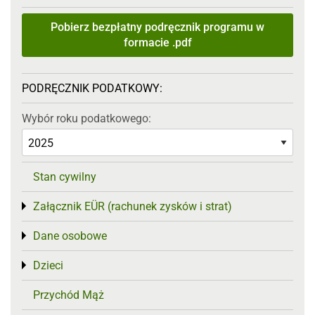
Pobierz bezpłatny podręcznik programu w
formacie .pdf
PODRĘCZNIK PODATKOWY:
Wybór roku podatkowego:
Stan cywilny
Załącznik EÜR (rachunek zysków i strat)
Toggle menu
Dane osobowe
Toggle menu
Dzieci
Toggle menu
Przychód Mąż