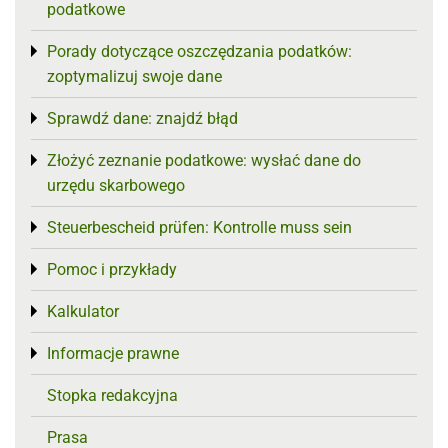
podatkowe
Porady dotyczące oszczędzania podatków:
Toggle menu
zoptymalizuj swoje dane
Sprawdź dane: znajdź błąd
Toggle menu
Złożyć zeznanie podatkowe: wysłać dane do
Toggle menu
urzędu skarbowego
Steuerbescheid prüfen: Kontrolle muss sein
Toggle menu
Pomoc i przykłady
Toggle menu
Kalkulator
Toggle menu
Informacje prawne
Toggle menu
Stopka redakcyjna
Prasa