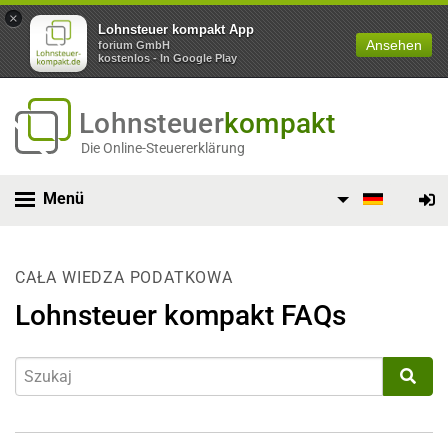
×
Lohnsteuer kompakt App
Ansehen
forium GmbH
kostenlos - In Google Play
Lohnsteuer
kompakt
Die Online-Steuererklärung
Menü
CAŁA WIEDZA PODATKOWA
Lohnsteuer kompakt FAQs