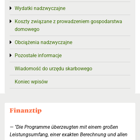
Wydatki nadzwyczajne
Toggle menu
Koszty związane z prowadzeniem gospodarstwa
Toggle menu
domowego
Obciążenia nadzwyczajne
Toggle menu
Pozostałe informacje
Toggle menu
Wiadomość do urzędu skarbowego
Koniec wpisów
"Die Programme überzeugten mit einem großen
Leistungsumfang, einer exakten Berechnung und allen