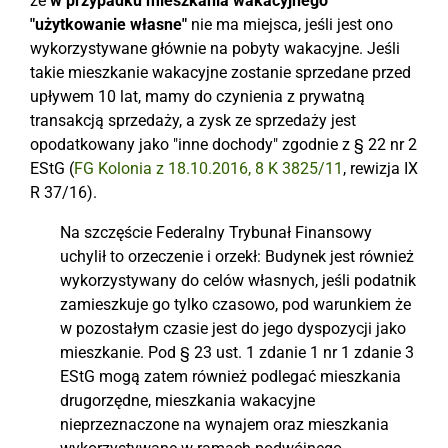
że
w przypadku mieszkania wakacyjnego
"użytkowanie własne"
nie ma miejsca, jeśli jest ono
wykorzystywane głównie na pobyty wakacyjne. Jeśli
takie mieszkanie wakacyjne zostanie sprzedane przed
upływem 10 lat, mamy do czynienia z prywatną
transakcją sprzedaży, a zysk ze sprzedaży jest
opodatkowany jako "inne dochody" zgodnie z § 22 nr 2
EStG (
FG Kolonia z 18.10.2016, 8 K 3825/11
, rewizja IX
R 37/16).
Na szczęście Federalny Trybunał Finansowy
uchylił to orzeczenie i orzekł: Budynek jest również
wykorzystywany do celów własnych, jeśli podatnik
zamieszkuje go tylko czasowo, pod warunkiem że
w pozostałym czasie jest do jego dyspozycji jako
mieszkanie. Pod § 23 ust. 1 zdanie 1 nr 1 zdanie 3
EStG mogą zatem również podlegać mieszkania
drugorzędne, mieszkania wakacyjne
nieprzeznaczone na wynajem oraz mieszkania