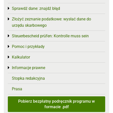
Sprawdź dane: znajdź błąd
Toggle menu
Złożyć zeznanie podatkowe: wysłać dane do
Toggle menu
urzędu skarbowego
Steuerbescheid prüfen: Kontrolle muss sein
Toggle menu
Pomoc i przykłady
Toggle menu
Kalkulator
Toggle menu
Informacje prawne
Toggle menu
Stopka redakcyjna
Prasa
Pobierz bezpłatny podręcznik programu w
formacie .pdf