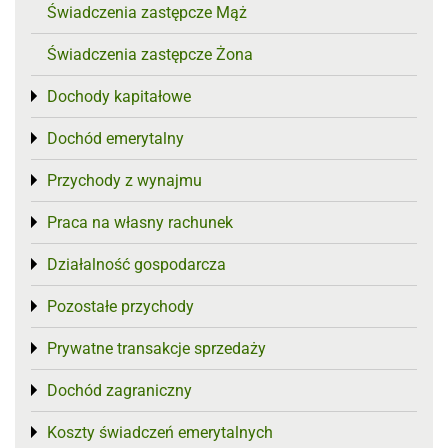
Świadczenia zastępcze Mąż
Świadczenia zastępcze Żona
Dochody kapitałowe
Toggle menu
Dochód emerytalny
Toggle menu
Przychody z wynajmu
Toggle menu
Praca na własny rachunek
Toggle menu
Działalność gospodarcza
Toggle menu
Pozostałe przychody
Toggle menu
Prywatne transakcje sprzedaży
Toggle menu
Dochód zagraniczny
Toggle menu
Koszty świadczeń emerytalnych
Toggle menu