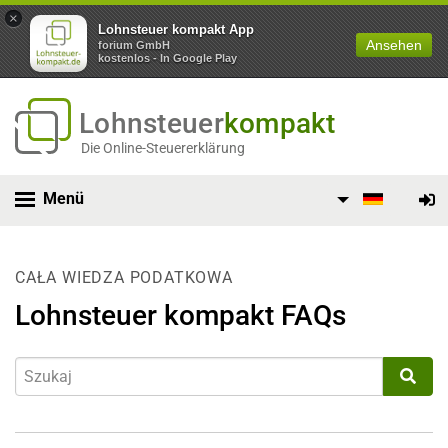
×
Lohnsteuer kompakt App
Ansehen
forium GmbH
kostenlos - In Google Play
Lohnsteuer
kompakt
Die Online-Steuererklärung
Menü
CAŁA WIEDZA PODATKOWA
Lohnsteuer kompakt FAQs