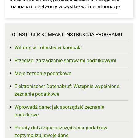
rozpozna i przetworzy wszystkie ważne informacje.
LOHNSTEUER KOMPAKT INSTRUKCJA PROGRAMU:
Witamy w Lohnsteuer kompakt
Toggle menu
Przegląd: zarządzanie sprawami podatkowymi
Toggle menu
Moje zeznanie podatkowe
Toggle menu
Elektronischer Datenabruf: Wstępnie wypełnione
Toggle menu
zeznanie podatkowe
Wprowadź dane: jak sporządzić zeznanie
Toggle menu
podatkowe
Porady dotyczące oszczędzania podatków:
Toggle menu
zoptymalizuj swoje dane