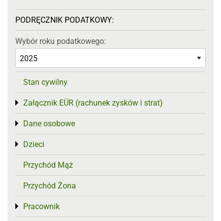
PODRĘCZNIK PODATKOWY:
Wybór roku podatkowego:
Stan cywilny
Załącznik EÜR (rachunek zysków i strat)
Toggle menu
Dane osobowe
Toggle menu
Dzieci
Toggle menu
Przychód Mąż
Przychód Żona
Pracownik
Toggle menu