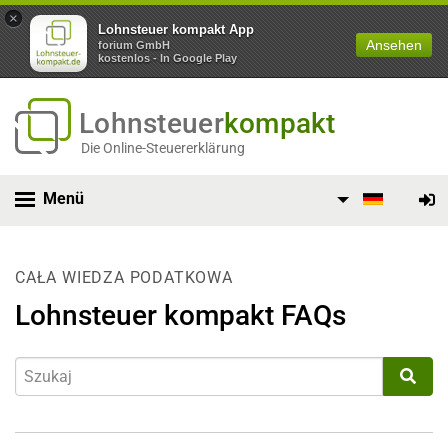
×
Lohnsteuer kompakt App
Ansehen
forium GmbH
kostenlos - In Google Play
Lohnsteuer
kompakt
Die Online-Steuererklärung
Menü
CAŁA WIEDZA PODATKOWA
Lohnsteuer kompakt FAQs