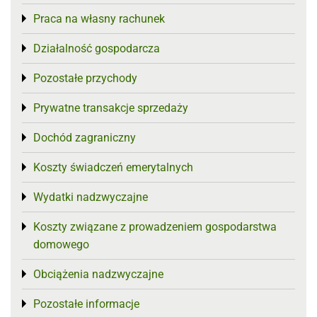
Praca na własny rachunek
Toggle menu
Działalność gospodarcza
Toggle menu
Pozostałe przychody
Toggle menu
Prywatne transakcje sprzedaży
Toggle menu
Dochód zagraniczny
Toggle menu
Koszty świadczeń emerytalnych
Toggle menu
Wydatki nadzwyczajne
Toggle menu
Koszty związane z prowadzeniem gospodarstwa
Toggle menu
domowego
Obciążenia nadzwyczajne
Toggle menu
Pozostałe informacje
Toggle menu