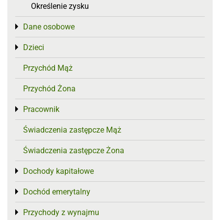
Określenie zysku
Dane osobowe
Toggle menu
Dzieci
Toggle menu
Przychód Mąż
Przychód Żona
Pracownik
Toggle menu
Świadczenia zastępcze Mąż
Świadczenia zastępcze Żona
Dochody kapitałowe
Toggle menu
Dochód emerytalny
Toggle menu
Przychody z wynajmu
Toggle menu