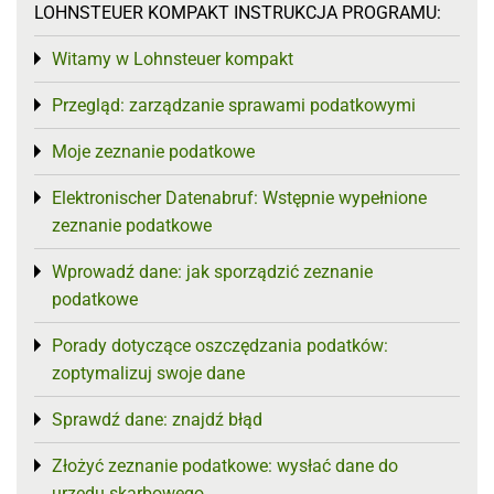
LOHNSTEUER KOMPAKT INSTRUKCJA PROGRAMU:
Witamy w Lohnsteuer kompakt
Toggle menu
Przegląd: zarządzanie sprawami podatkowymi
Toggle menu
Moje zeznanie podatkowe
Toggle menu
Elektronischer Datenabruf: Wstępnie wypełnione
Toggle menu
zeznanie podatkowe
Wprowadź dane: jak sporządzić zeznanie
Toggle menu
podatkowe
Porady dotyczące oszczędzania podatków:
Toggle menu
zoptymalizuj swoje dane
Sprawdź dane: znajdź błąd
Toggle menu
Złożyć zeznanie podatkowe: wysłać dane do
Toggle menu
urzędu skarbowego