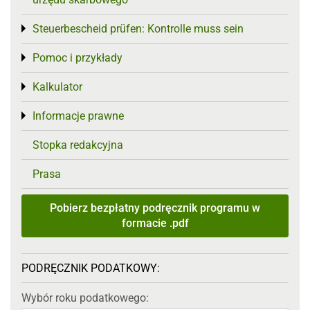
Steuerbescheid prüfen: Kontrolle muss sein
Toggle menu
Pomoc i przykłady
Toggle menu
Kalkulator
Toggle menu
Informacje prawne
Toggle menu
Stopka redakcyjna
Prasa
Pobierz bezpłatny podręcznik programu w
formacie .pdf
PODRĘCZNIK PODATKOWY:
Wybór roku podatkowego: