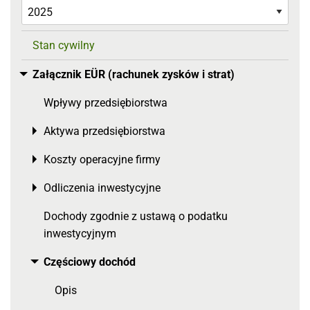
Stan cywilny
Załącznik EÜR (rachunek zysków i strat)
Toggle menu
Wpływy przedsiębiorstwa
Aktywa przedsiębiorstwa
Toggle menu
Koszty operacyjne firmy
Toggle menu
Odliczenia inwestycyjne
Toggle menu
Dochody zgodnie z ustawą o podatku
inwestycyjnym
Częściowy dochód
Toggle menu
Opis