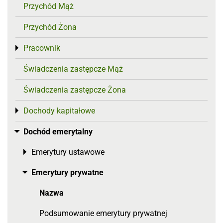
Przychód Mąż
Przychód Żona
Pracownik
Toggle menu
Świadczenia zastępcze Mąż
Świadczenia zastępcze Żona
Dochody kapitałowe
Toggle menu
Dochód emerytalny
Toggle menu
Emerytury ustawowe
Toggle menu
Emerytury prywatne
Toggle menu
Nazwa
Podsumowanie emerytury prywatnej