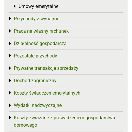
Umowy emerytalne
Toggle menu
Przychody z wynajmu
Toggle menu
Praca na własny rachunek
Toggle menu
Działalność gospodarcza
Toggle menu
Pozostałe przychody
Toggle menu
Prywatne transakcje sprzedaży
Toggle menu
Dochód zagraniczny
Toggle menu
Koszty świadczeń emerytalnych
Toggle menu
Wydatki nadzwyczajne
Toggle menu
Koszty związane z prowadzeniem gospodarstwa
Toggle menu
domowego