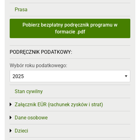
Prasa
Pobierz bezpłatny podręcznik programu w
formacie .pdf
PODRĘCZNIK PODATKOWY:
Wybór roku podatkowego:
Stan cywilny
Załącznik EÜR (rachunek zysków i strat)
Toggle menu
Dane osobowe
Toggle menu
Dzieci
Toggle menu