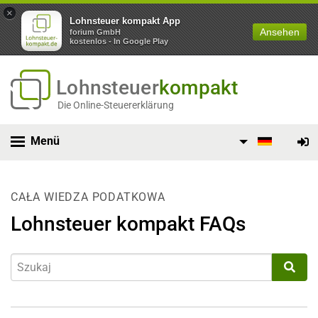
×
Lohnsteuer kompakt App
Ansehen
forium GmbH
kostenlos - In Google Play
Lohnsteuer
kompakt
Die Online-Steuererklärung
Menü
CAŁA WIEDZA PODATKOWA
Lohnsteuer kompakt FAQs