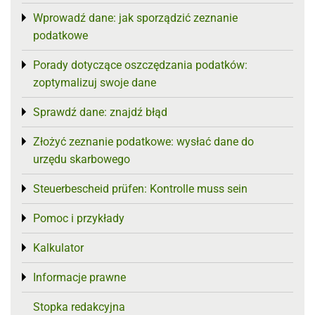
Wprowadź dane: jak sporządzić zeznanie
Toggle menu
podatkowe
Porady dotyczące oszczędzania podatków:
Toggle menu
zoptymalizuj swoje dane
Sprawdź dane: znajdź błąd
Toggle menu
Złożyć zeznanie podatkowe: wysłać dane do
Toggle menu
urzędu skarbowego
Steuerbescheid prüfen: Kontrolle muss sein
Toggle menu
Pomoc i przykłady
Toggle menu
Kalkulator
Toggle menu
Informacje prawne
Toggle menu
Stopka redakcyjna