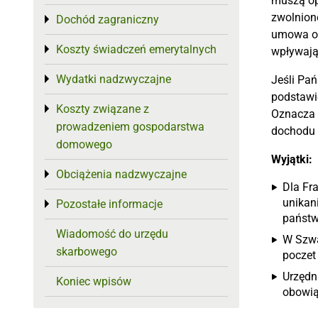
muszą op
zwolnione
Dochód zagraniczny
Toggle menu
umowa o 
Koszty świadczeń emerytalnych
Toggle menu
wpływają 
Wydatki nadzwyczajne
Jeśli Pa
Toggle menu
podstawi
Koszty związane z
Toggle menu
Oznacza 
prowadzeniem gospodarstwa
dochodu 
domowego
Wyjątki:
Obciążenia nadzwyczajne
Toggle menu
Dla Fra
unikan
Pozostałe informacje
Toggle menu
państw
Wiadomość do urzędu
W Szwa
skarbowego
poczet
Urzędn
Koniec wpisów
obowią