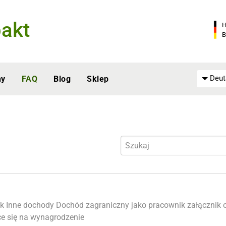
akt
H
B
Deut
ny
FAQ
Blog
Sklep
k
Inne dochody
Dochód zagraniczny jako pracownik
załącznik 
ce się na wynagrodzenie