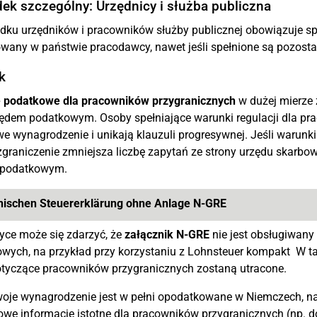
ek szczególny: Urzędnicy i służba publiczna
dku urzędników i pracowników służby publicznej obowiązuje sp
wany w państwie pracodawcy, nawet jeśli spełnione są pozostał
k
 podatkowe dla pracowników przygranicznych
w dużej mierze 
ędem podatkowym. Osoby spełniające warunki regulacji dla pr
we wynagrodzenie i unikają klauzuli progresywnej. Jeśli warunk
zgraniczenie zmniejsza liczbę zapytań ze strony urzędu skarb
 podatkowym.
nischen Steuererklärung ohne Anlage N-GRE
yce może się zdarzyć, że
załącznik N-GRE
nie jest obsługiwany
wych, na przykład przy korzystaniu z Lohnsteuer kompakt W ta
tyczące pracowników przygranicznych zostaną utracone.
woje wynagrodzenie jest w pełni opodatkowane w Niemczech, 
we informacje istotne dla pracowników przygranicznych (np. 