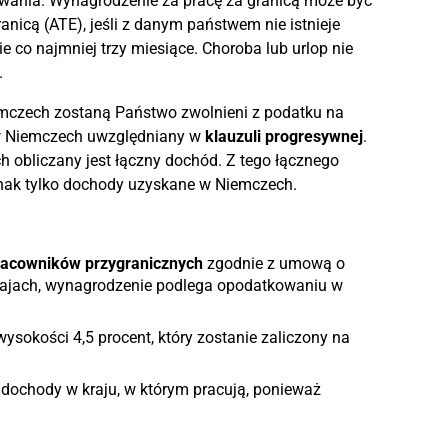
ania. Wynagrodzenie za pracę za granicą może być
nicą (ATE), jeśli z danym państwem nie istnieje
co najmniej trzy miesiące. Choroba lub urlop nie
.
mczech zostaną Państwo zwolnieni z podatku na
 w Niemczech uwzględniany w
klauzuli progresywnej
.
 obliczany jest łączny dochód. Z tego łącznego
nak tylko dochody uzyskane w Niemczech.
pracowników przygranicznych
zgodnie z umową o
rajach, wynagrodzenie podlega opodatkowaniu w
okości 4,5 procent, który zostanie zaliczony na
 dochody w kraju, w którym pracują, ponieważ