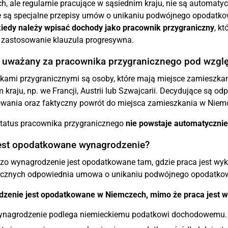
h, ale regularnie pracujące w sąsiednim kraju, nie są automat
 są specjalne przepisy umów o unikaniu podwójnego opodatkow
kiedy należy wpisać dochody jako pracownik przygraniczny
, k
 zastosowanie klauzula progresywna.
st uważany za pracownika przygranicznego pod wz
kami przygranicznymi są osoby, które mają miejsce zamieszkan
 kraju, np. we Francji, Austrii lub Szwajcarii. Decydujące są
wania oraz faktyczny powrót do miejsca zamieszkania w Niem
tatus pracownika przygranicznego
nie powstaje automatycznie
jest opodatkowane wynagrodzenie?
zo wynagrodzenie jest opodatkowane tam, gdzie praca jest w
icznych odpowiednia umowa o unikaniu podwójnego opodatkow
zenie jest opodatkowane w Niemczech, mimo że praca jest w
ynagrodzenie podlega niemieckiemu podatkowi dochodowemu.