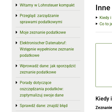
Witamy w Lohnsteuer kompakt
Toggle menu
Inne
Przegląd: zarządzanie
Toggle menu
Kiedy 
sprawami podatkowymi
Co to 
Moje zeznanie podatkowe
Toggle menu
Elektronischer Datenabruf:
Toggle menu
Wstępnie wypełnione zeznanie
podatkowe
Wprowadź dane: jak sporządzić
Toggle menu
zeznanie podatkowe
Porady dotyczące
Toggle menu
oszczędzania podatków:
zoptymalizuj swoje dane
Kiedy 
Sprawdź dane: znajdź błąd
Toggle menu
Zeznanie