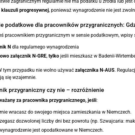
twie zagranicznym regularnie nie ma podatku u źródła lub jest 
a
klauzuli progresywnej
, ponieważ wynagrodzenie nie jest zwol
e podatkowe dla pracowników przygranicznych: Gd
steś pracownikiem przygranicznym w sensie podatkowym, wpisy
nik N
dla regularnego wynagrodzenia
owo załącznik N-GRE
,
tylko
jeśli mieszkasz w Badenii-Wirtemberg
 tym przypadku nie wolno używać
załącznika N-AUS
. Regulac
ją się wzajemnie.
ik przygraniczny czy nie – rozróżnienie
ważany za pracownika przygranicznego, jeśli
:
rnie wracasz do swojego miejsca zamieszkania w Niemczech.
rzegasz dozwolonej liczby dni bez powrotu (np. Szwajcaria: mak
wynagrodzenie jest opodatkowane w Niemczech.