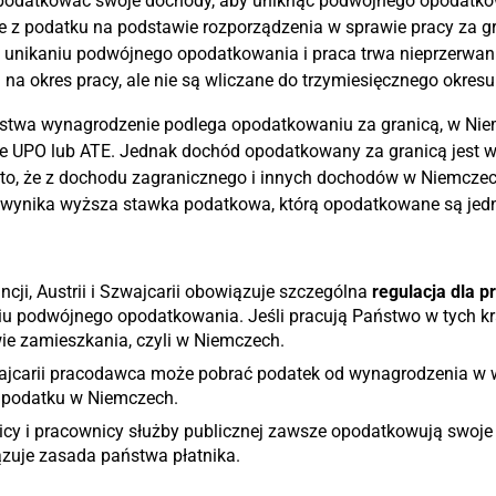
odatkować swoje dochody, aby uniknąć podwójnego opodatkow
 z podatku na podstawie rozporządzenia w sprawie pracy za gra
unikaniu podwójnego opodatkowania i praca trwa nieprzerwanie 
na okres pracy, ale nie są wliczane do trzymiesięcznego okresu
ństwa wynagrodzenie podlega opodatkowaniu za granicą, w Nie
e UPO lub ATE. Jednak dochód opodatkowany za granicą jest
to, że z dochodu zagranicznego i innych dochodów w Niemczech
wynika wyższa stawka podatkowa, którą opodatkowane są jed
ncji, Austrii i Szwajcarii obowiązuje szczególna
regulacja dla 
iu podwójnego opodatkowania. Jeśli pracują Państwo w tych k
ie zamieszkania, czyli w Niemczech.
jcarii pracodawca może pobrać podatek od wynagrodzenia w wys
 podatku w Niemczech.
icy i pracownicy służby publicznej zawsze opodatkowują swoje
zuje zasada państwa płatnika.