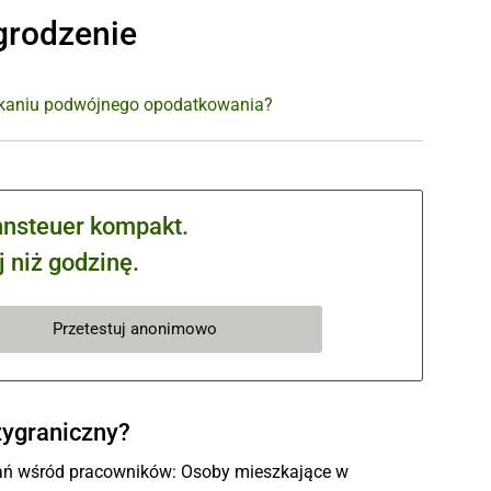
grodzenie
nikaniu podwójnego opodatkowania?
hnsteuer kompakt.
 niż godzinę.
Przetestuj anonimowo
zygraniczny?
tań wśród pracowników: Osoby mieszkające w