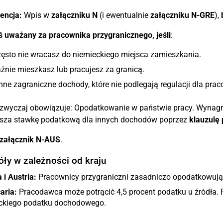
encja:
Wpis w
załączniku N
(i ewentualnie
załączniku N-GRE
),
eś uważany za pracownika przygranicznego, jeśli
:
zęsto nie wracasz do niemieckiego miejsca zamieszkania.
żnie mieszkasz lub pracujesz za granicą.
nne zagraniczne dochody, które nie podlegają regulacji dla pra
zwyczaj obowiązuje: Opodatkowanie w państwie pracy. Wynagro
ksza stawkę podatkową dla innych dochodów poprzez
klauzulę
załącznik N-AUS
.
ły w zależności od kraju
 i Austria:
Pracownicy przygraniczni zasadniczo opodatkowuj
aria:
Pracodawca może potrącić 4,5 procent podatku u źródła. Po
ckiego podatku dochodowego.