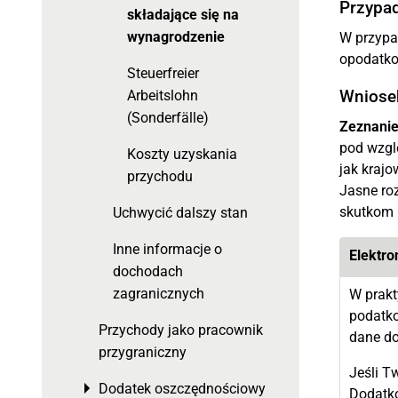
Przypad
składające się na
wynagrodzenie
W przypa
opodatko
Steuerfreier
Wniose
Arbeitslohn
(Sonderfälle)
Zeznanie
pod wzgl
Koszty uzyskania
jak krajo
przychodu
Jasne ro
skutkom
Uchwycić dalszy stan
Inne informacje o
Elektro
dochodach
zagranicznych
W prakt
podatko
Przychody jako pracownik
dane do
przygraniczny
Jeśli T
Dodatek oszczędnościowy
Toggle menu
Dodatko