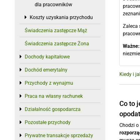
dla pracowników
pracown
zeznan
Koszty uzyskania przychodu
Toggle menu
Zaleca 
Świadczenia zastępcze Mąż
pracown
Świadczenia zastępcze Żona
Ważne:
niezmie
Dochody kapitałowe
Toggle menu
Dochód emerytalny
Toggle menu
Kiedy i 
Przychody z wynajmu
Toggle menu
Praca na własny rachunek
Toggle menu
Co to 
Działalność gospodarcza
Toggle menu
opoda
Pozostałe przychody
Toggle menu
Chodzi o
rozporzą
Prywatne transakcje sprzedaży
Toggle menu