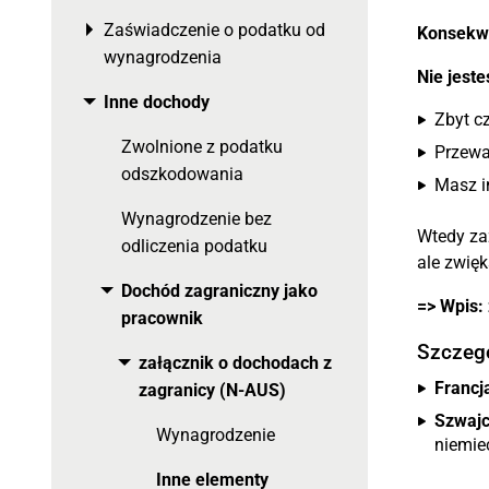
Zaświadczenie o podatku od
Toggle menu
Konsekw
wynagrodzenia
Nie jest
Inne dochody
Toggle menu
Zbyt c
Zwolnione z podatku
Przewa
odszkodowania
Masz i
Wynagrodzenie bez
Wtedy za
odliczenia podatku
ale zwię
Dochód zagraniczny jako
Toggle menu
=> Wpis:
pracownik
Szczegó
załącznik o dochodach z
Toggle menu
Francja
zagranicy (N-AUS)
Szwajc
Wynagrodzenie
niemie
Inne elementy