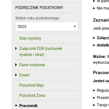
W pańs
PODRĘCZNIK PODATKOWY:
Nie m
Wybór roku podatkowego:
Zeznani
Jeśli je
Załącz
Stan cywilny
dodatk
Załącznik EÜR (rachunek
Toggle menu
zysków i strat)
Ważne:
W
wyklucza
Dane osobowe
Toggle menu
Pracown
Dzieci
Toggle menu
Jesteś u
Przychód Mąż
Regula
Przychód Żona
Przest
Twoje 
Pracownik
Toggle menu