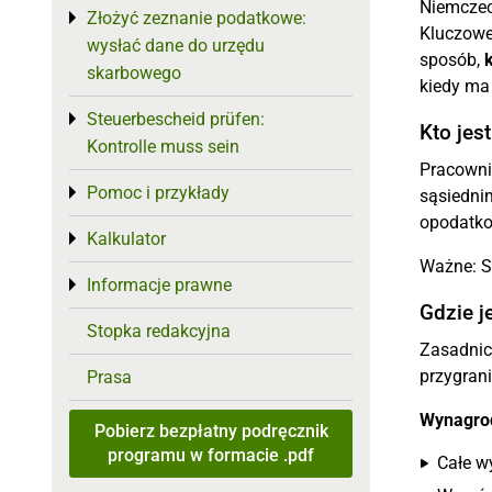
Niemczec
Złożyć zeznanie podatkowe:
Toggle menu
Kluczowe
wysłać dane do urzędu
sposób,
skarbowego
kiedy ma
Steuerbescheid prüfen:
Toggle menu
Kto je
Kontrolle muss sein
Pracowni
Pomoc i przykłady
Toggle menu
sąsiednim
opodatko
Kalkulator
Toggle menu
Ważne: S
Informacje prawne
Toggle menu
Gdzie 
Stopka redakcyjna
Zasadnic
przygran
Prasa
Wynagrod
Pobierz bezpłatny podręcznik
programu w formacie .pdf
Całe w