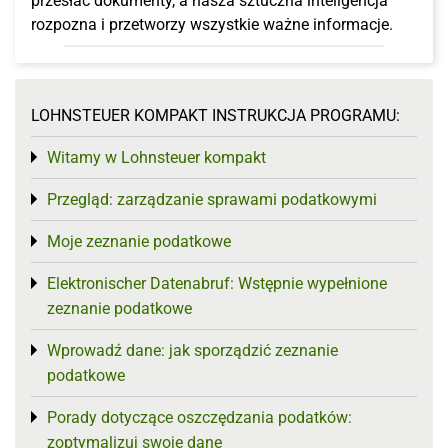
przesłać dokumenty, a nasza sztuczna inteligencja
rozpozna i przetworzy wszystkie ważne informacje.
LOHNSTEUER KOMPAKT INSTRUKCJA PROGRAMU:
Witamy w Lohnsteuer kompakt
Toggle menu
Przegląd: zarządzanie sprawami podatkowymi
Toggle menu
Moje zeznanie podatkowe
Toggle menu
Elektronischer Datenabruf: Wstępnie wypełnione
Toggle menu
zeznanie podatkowe
Wprowadź dane: jak sporządzić zeznanie
Toggle menu
podatkowe
Porady dotyczące oszczędzania podatków:
Toggle menu
zoptymalizuj swoje dane