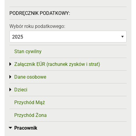
PODRĘCZNIK PODATKOWY:
Wybór roku podatkowego:
Stan cywilny
Załącznik EÜR (rachunek zysków i strat)
Toggle menu
Dane osobowe
Toggle menu
Dzieci
Toggle menu
Przychód Mąż
Przychód Żona
Pracownik
Toggle menu