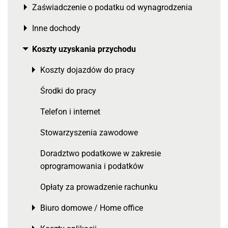
Zaświadczenie o podatku od wynagrodzenia
Toggle menu
Inne dochody
Toggle menu
Koszty uzyskania przychodu
Toggle menu
Koszty dojazdów do pracy
Toggle menu
Środki do pracy
Telefon i internet
Stowarzyszenia zawodowe
Doradztwo podatkowe w zakresie
oprogramowania i podatków
Opłaty za prowadzenie rachunku
Biuro domowe / Home office
Toggle menu