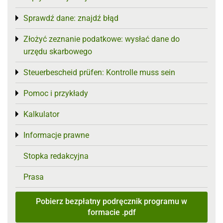
Sprawdź dane: znajdź błąd
Toggle menu
Złożyć zeznanie podatkowe: wysłać dane do
Toggle menu
urzędu skarbowego
Steuerbescheid prüfen: Kontrolle muss sein
Toggle menu
Pomoc i przykłady
Toggle menu
Kalkulator
Toggle menu
Informacje prawne
Toggle menu
Stopka redakcyjna
Prasa
Pobierz bezpłatny podręcznik programu w
formacie .pdf