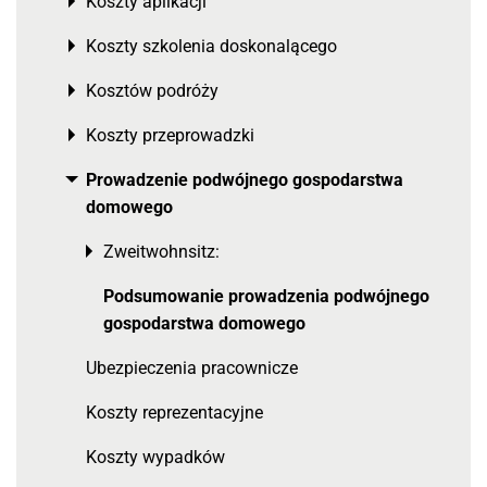
Koszty aplikacji
Toggle menu
Koszty szkolenia doskonalącego
Toggle menu
Kosztów podróży
Toggle menu
Koszty przeprowadzki
Toggle menu
Prowadzenie podwójnego gospodarstwa
Toggle menu
domowego
Zweitwohnsitz:
Toggle menu
Podsumowanie prowadzenia podwójnego
gospodarstwa domowego
Ubezpieczenia pracownicze
Koszty reprezentacyjne
Koszty wypadków