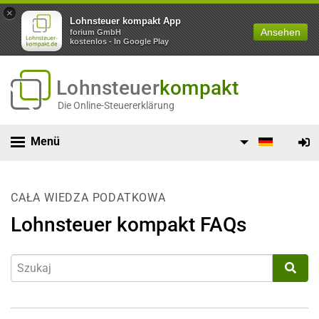
×
Lohnsteuer kompakt App
Ansehen
forium GmbH
kostenlos - In Google Play
Lohnsteuer
kompakt
Die Online-Steuererklärung
Menü
CAŁA WIEDZA PODATKOWA
Lohnsteuer kompakt FAQs