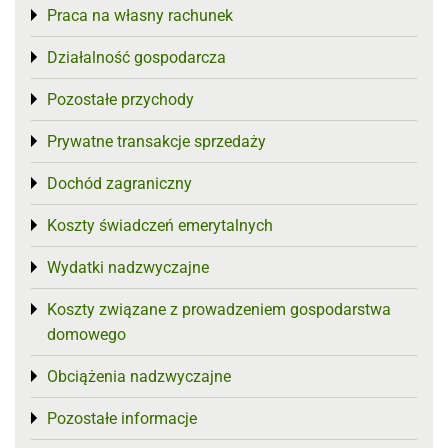
Praca na własny rachunek
Toggle menu
Działalność gospodarcza
Toggle menu
Pozostałe przychody
Toggle menu
Prywatne transakcje sprzedaży
Toggle menu
Dochód zagraniczny
Toggle menu
Koszty świadczeń emerytalnych
Toggle menu
Wydatki nadzwyczajne
Toggle menu
Koszty związane z prowadzeniem gospodarstwa
Toggle menu
domowego
Obciążenia nadzwyczajne
Toggle menu
Pozostałe informacje
Toggle menu