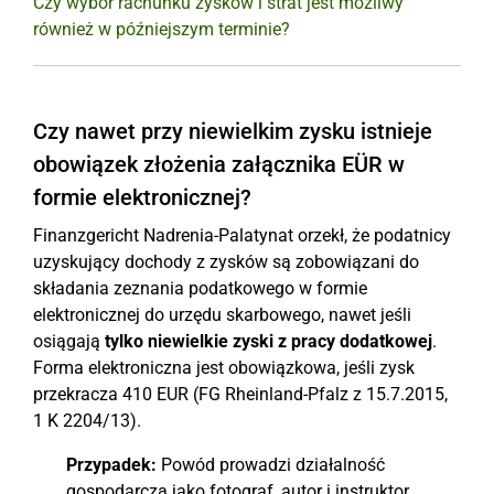
Czy wybór rachunku zysków i strat jest możliwy
również w późniejszym terminie?
Czy nawet przy niewielkim zysku istnieje
obowiązek złożenia załącznika EÜR w
formie elektronicznej?
Finanzgericht Nadrenia-Palatynat orzekł, że podatnicy
uzyskujący dochody z zysków są zobowiązani do
składania zeznania podatkowego w formie
elektronicznej do urzędu skarbowego, nawet jeśli
osiągają
tylko niewielkie zyski z pracy dodatkowej
.
Forma elektroniczna jest obowiązkowa, jeśli zysk
przekracza 410 EUR (FG Rheinland-Pfalz z 15.7.2015,
1 K 2204/13).
Przypadek:
Powód prowadzi działalność
gospodarczą jako fotograf, autor i instruktor