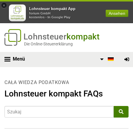
×
Lohnsteuer kompakt App
Ansehen
forium GmbH
kostenlos - In Google Play
Lohnsteuer
kompakt
Die Online-Steuererklärung
Menü
CAŁA WIEDZA PODATKOWA
Lohnsteuer kompakt FAQs