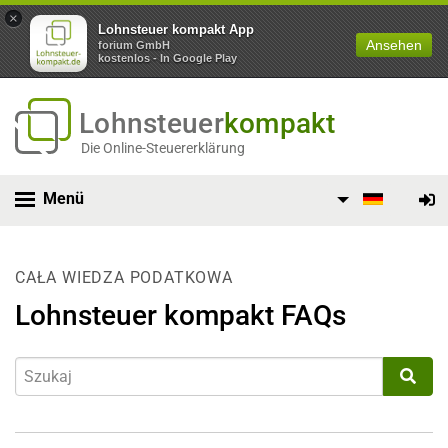
×
Lohnsteuer kompakt App
Ansehen
forium GmbH
kostenlos - In Google Play
Lohnsteuer
kompakt
Die Online-Steuererklärung
Menü
CAŁA WIEDZA PODATKOWA
Lohnsteuer kompakt FAQs