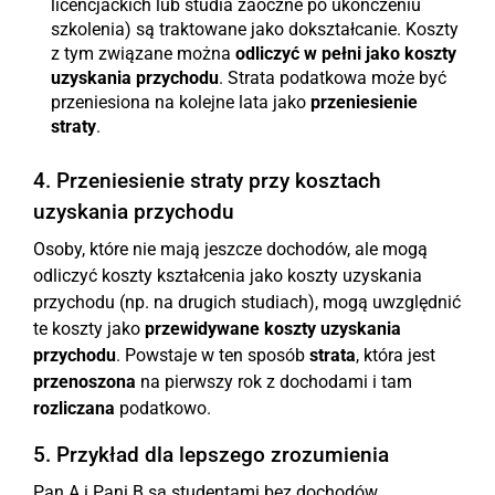
licencjackich lub studia zaoczne po ukończeniu
szkolenia) są traktowane jako dokształcanie. Koszty
z tym związane można
odliczyć w pełni jako koszty
uzyskania przychodu
. Strata podatkowa może być
przeniesiona na kolejne lata jako
przeniesienie
straty
.
4. Przeniesienie straty przy kosztach
uzyskania przychodu
Osoby, które nie mają jeszcze dochodów, ale mogą
odliczyć koszty kształcenia jako koszty uzyskania
przychodu (np. na drugich studiach), mogą uwzględnić
te koszty jako
przewidywane koszty uzyskania
przychodu
. Powstaje w ten sposób
strata
, która jest
przenoszona
na pierwszy rok z dochodami i tam
rozliczana
podatkowo.
5. Przykład dla lepszego zrozumienia
Pan A i Pani B są studentami bez dochodów.