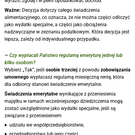
wyrazić zgodę i w pełni opodatkować dochód.
Ważne:
Decyzja dotyczy całego świadczenia
alimentacyjnego, co oznacza, że nie można części odliczyć
jako wydatki specjalne, a części jako obciążenia
nadzwyczajne w zeznaniu podatkowym. Która decyzja jest
lepsza, zależy od indywidualnego przypadku.
Czy wypłacali Państwo regularną emeryturę jednej lub
kilku osobom?
Wybierz „Tak”, jeśli
osobie trzeciej
z powodu
zobowiązania
umownego
wypłacasz regularną miesięczną rentę, która
dla odbiorcy stanowi świadczenie emerytalne.
Świadczenia emerytalne
wynikające z przeniesienia
majątku w ramach wcześniejszego dziedziczenia mogą
zostać uwzględnione jako wydatki specjalne, jeśli są
związane z przeniesieniem
udziału we współprzedsiębiorstwie,
przedsiębiorstwa lub jego części,