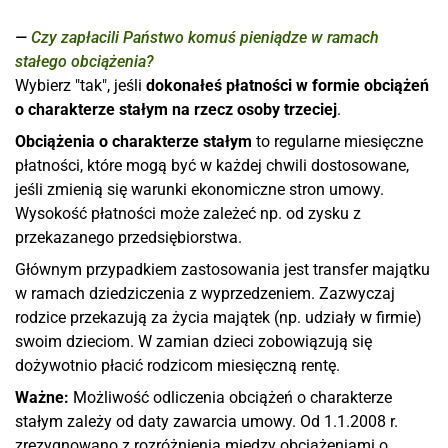
Czy zapłacili Państwo komuś pieniądze w ramach
stałego obciążenia?
Wybierz "tak", jeśli
dokonałeś płatności w formie obciążeń
o charakterze stałym na rzecz osoby trzeciej
.
Obciążenia o charakterze stałym
to regularne miesięczne
płatności, które mogą być w każdej chwili dostosowane,
jeśli zmienią się warunki ekonomiczne stron umowy.
Wysokość płatności może zależeć np. od zysku z
przekazanego przedsiębiorstwa.
Głównym przypadkiem zastosowania jest transfer majątku
w ramach dziedziczenia z wyprzedzeniem. Zazwyczaj
rodzice przekazują za życia majątek (np. udziały w firmie)
swoim dzieciom. W zamian dzieci zobowiązują się
dożywotnio płacić rodzicom miesięczną rentę.
Ważne:
Możliwość odliczenia obciążeń o charakterze
stałym zależy od daty zawarcia umowy. Od 1.1.2008 r.
zrezygnowano z rozróżnienia między obciążeniami o