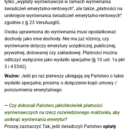
tylko „wypłaty wyrównawcze w ramach wyrównania
świadczeń emerytalno-rentowych”, ale także „płatności na
uniknięcie wyrównania świadczeń emerytalno-rentowych”
zgodnie z § 23 VersAusglG.
Osoba uprawniona do wyrównania musi opodatkować
dochody jako inne dochody. Nie ma już różnicy, czy
wyrównanie dotyczy emerytury urzędniczej, publicznej,
prywatnej, dotowanej czy zakładowej. Płatności można
odliczyć wyłącznie jako wydatki specjalne (§ 10 ust. 1a pkt
3 i 4 EStG).
Ważne:
Jeśli po raz pierwszy ubiegają się Państwo o takie
wydatki specjalne, prosimy o dołączenie kopii umowy /
porozumienia emerytalnego.
Czy dokonali Państwo jakichkolwiek płatności
wyrównawczych na rzecz rozwiedzionego małżonka, aby
uniknąć wyrównania emerytur?
Proszę zaznaczyć Tak, jeśli świadczyli Państwo
opłaty