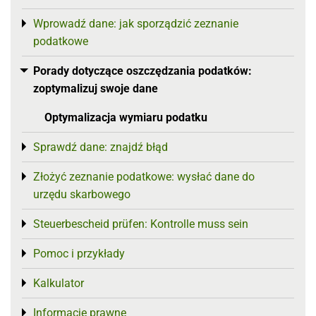
Wprowadź dane: jak sporządzić zeznanie
Toggle menu
podatkowe
Porady dotyczące oszczędzania podatków:
Toggle menu
zoptymalizuj swoje dane
Optymalizacja wymiaru podatku
Sprawdź dane: znajdź błąd
Toggle menu
Złożyć zeznanie podatkowe: wysłać dane do
Toggle menu
urzędu skarbowego
Steuerbescheid prüfen: Kontrolle muss sein
Toggle menu
Pomoc i przykłady
Toggle menu
Kalkulator
Toggle menu
Informacje prawne
Toggle menu