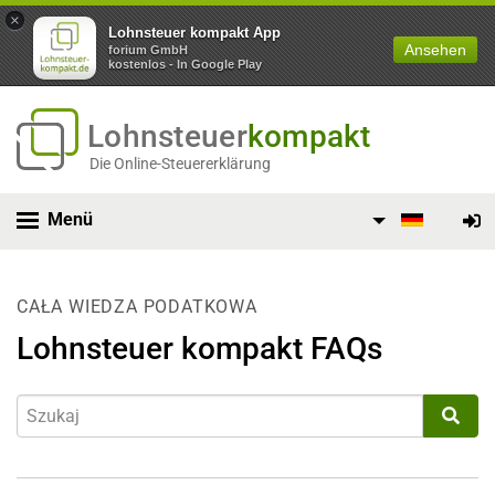
×
Lohnsteuer kompakt App
Ansehen
forium GmbH
kostenlos - In Google Play
Lohnsteuer
kompakt
Die Online-Steuererklärung
Menü
CAŁA WIEDZA PODATKOWA
Lohnsteuer kompakt FAQs