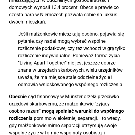
mieszkających w oddzielnych gospodarstwach
domowych wynosił 13,4 procent. Obecnie prawie co
szósta para w Niemczech pozwala sobie na luksus
dwóch mieszkań.
Jeśli małżonkowie mieszkają osobno, pojawia się
pytanie, czy nadal mogą wybrać wspólne
rozliczenie podatkowe, czy też wchodzi w grę tylko
rozliczenie indywidualne. Ponieważ forma życia
"Living Apart Together" nie jest jeszcze dobrze
znana w urzędach skarbowych, wielu urzędników
uważa, że ma miejsce stałe oddzielne życie i
odmawia wnioskowanego wspólnego rozliczenia.
Obecnie
sąd finansowy w Münster orzekł przeciwko
urzędowi skarbowemu, że małżonkowie "żyjący
osobno razem"
mogą spełniać warunki do wspólnego
rozliczenia
pomimo wieloletniej separacji. I to wtedy,
gdy małżonkowie mimo separacji utrzymują swoje
wspólne życie w formie wspólnoty osobistej i