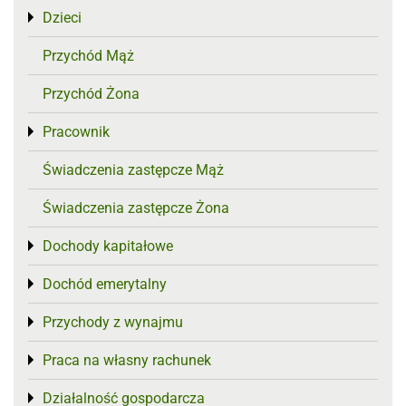
Dzieci
Toggle menu
Przychód Mąż
Przychód Żona
Pracownik
Toggle menu
Świadczenia zastępcze Mąż
Świadczenia zastępcze Żona
Dochody kapitałowe
Toggle menu
Dochód emerytalny
Toggle menu
Przychody z wynajmu
Toggle menu
Praca na własny rachunek
Toggle menu
Działalność gospodarcza
Toggle menu