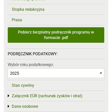
Stopka redakcyjna
Prasa
Pobierz bezpłatny podręcznik programu w
formacie .pdf
PODRĘCZNIK PODATKOWY:
Wybór roku podatkowego:
Stan cywilny
Załącznik EÜR (rachunek zysków i strat)
Toggle menu
Dane osobowe
Toggle menu