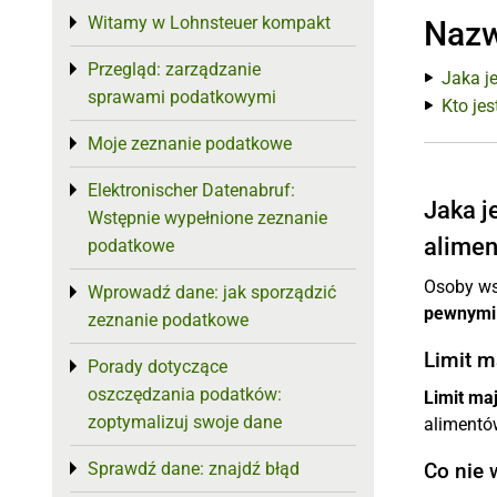
Witamy w Lohnsteuer kompakt
Toggle menu
Nazw
Przegląd: zarządzanie
Toggle menu
Jaka j
sprawami podatkowymi
Kto je
Moje zeznanie podatkowe
Toggle menu
Elektronischer Datenabruf:
Toggle menu
Jaka j
Wstępnie wypełnione zeznanie
alimen
podatkowe
Osoby ws
Wprowadź dane: jak sporządzić
Toggle menu
pewnymi
zeznanie podatkowe
Limit m
Porady dotyczące
Toggle menu
oszczędzania podatków:
Limit ma
zoptymalizuj swoje dane
alimentó
Sprawdź dane: znajdź błąd
Co nie 
Toggle menu