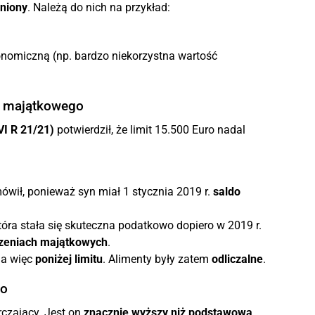
niony
. Należą do nich na przykład:
onomiczną (np. bardzo niekorzystna wartość
u majątkowego
VI R 21/21)
potwierdził, że limit 15.500 Euro nadal
ówił, ponieważ syn miał 1 stycznia 2019 r.
saldo
która stała się skuteczna podatkowo dopiero w 2019 r.
czeniach majątkowych
.
a więc
poniżej limitu
. Alimenty były zatem
odliczalne
.
go
rczający. Jest on
znacznie wyższy niż podstawowa