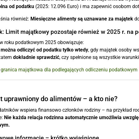
lna od podatku
(2025: 12.096 Euro) i ma zapewnić osobom dot
śnia również:
Miesięczne alimenty są uznawane za majątek
do
: Limit majątkowy pozostaje również w 2025 r. na 
w roku podatkowym 2025 obowiązuje:
 można odliczyć od podatku tylko wtedy
, gdy majątek osoby w
 zatem
dokładnie sprawdzić
, czy spełnione są wszystkie warunk
t granica majątkowa dla podlegających odliczeniu podatkowym 
st uprawniony do alimentów – a kto nie?
datników wspiera finansowo członków rodziny – na przykład rodz
e:
Nie każda relacja rodzinna automatycznie umożliwia uwzględ
wym.
owe informacje – krótko wyjaśnione