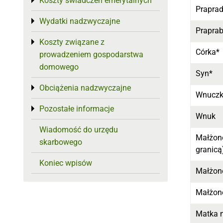
Koszty świadczeń emerytalnych
Toggle menu
Praprad
Wydatki nadzwyczajne
Toggle menu
Prapra
Koszty związane z
Toggle menu
Córka*
prowadzeniem gospodarstwa
domowego
Syn*
Obciążenia nadzwyczajne
Toggle menu
Wnucz
Pozostałe informacje
Toggle menu
Wnuk
Wiadomość do urzędu
Małżone
skarbowego
granicą
Koniec wpisów
Małżone
Małżone
Matka n