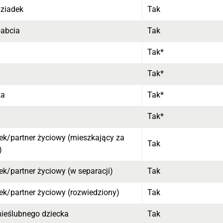
ziadek
Tak
babcia
Tak
Tak*
Tak*
ka
Tak*
Tak*
k/partner życiowy (mieszkający za
Tak
)
k/partner życiowy (w separacji)
Tak
k/partner życiowy (rozwiedziony)
Tak
ieślubnego dziecka
Tak