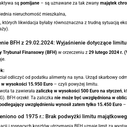
 aktywa są
pomijane
– są uznawane za tak zwany
majątek chro
ednia nieruchomość mieszkalna,
, których likwidacja byłaby równoznaczna z trudną sytuacją ek
aży).
nie BFH z 29.02.2024: Wyjaśnienie dotyczące limit
y Trybunał Finansowy (BFH)
w orzeczeniu z
29 lutego 2024 r. (
je.
k:
ciał odliczyć od podatku alimenty na syna. Urząd skarbowy odm
w wysokości 15.950 Euro
– czyli powyżej limitu.
wota ta zawierała
zaliczkę w wysokości 500 Euro na styczeń
, 
G). BFH orzekł: Ta zaliczka
nie może być uwzględniona w obli
podlegający uwzględnieniu wynosił zatem tylko 15.450 Euro
– 
eniono od 1975 r.: Brak podwyżki limitu majątkowe
acji i rosnących kosztów utrzymania BFH uznaje limit za wysta