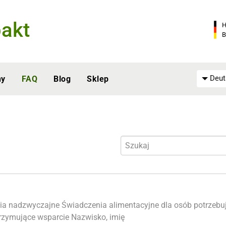
akt
H
B
Deut
ny
FAQ
Blog
Sklep
ia nadzwyczajne
Świadczenia alimentacyjne dla osób potrzebu
rzymujące wsparcie
Nazwisko, imię