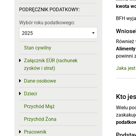
kwota wo
PODRĘCZNIK PODATKOWY:
BFH wyja
Wybór roku podatkowego:
Wniosek
Również 
Stan cywilny
Alimenty
powinni
Załącznik EÜR (rachunek
Toggle menu
zysków i strat)
Jaka jes
Dane osobowe
Toggle menu
Dzieci
Toggle menu
Kto je
Przychód Mąż
Wielu po
zaskakuj
Przychód Żona
podatko
Pracownik
Toggle menu
Podstaw