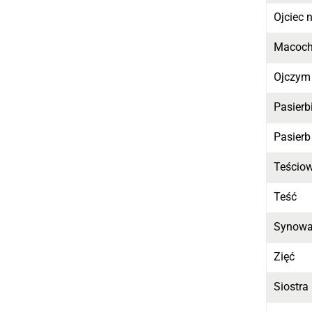
Ojciec 
Macoc
Ojczym
Pasierb
Pasierb
Teścio
Teść
Synow
Zięć
Siostra