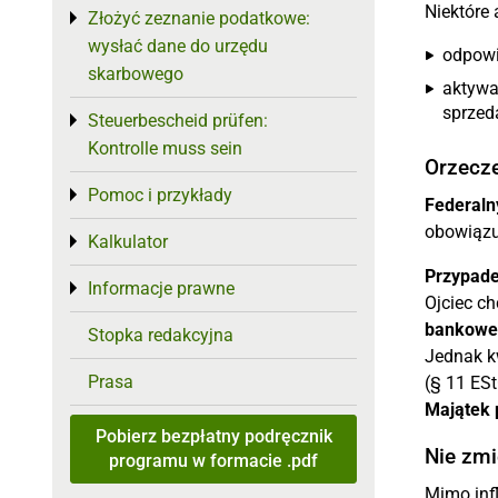
Niektóre
Złożyć zeznanie podatkowe:
Toggle menu
wysłać dane do urzędu
odpowi
skarbowego
aktywa
sprzed
Steuerbescheid prüfen:
Toggle menu
Kontrolle muss sein
Orzecze
Pomoc i przykłady
Toggle menu
Federaln
obowiązu
Kalkulator
Toggle menu
Przypade
Informacje prawne
Toggle menu
Ojciec ch
bankowe 
Stopka redakcyjna
Jednak k
Prasa
(§ 11 ESt
Majątek 
Pobierz bezpłatny podręcznik
Nie zmi
programu w formacie .pdf
Mimo infl