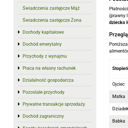
Świadczenia zastępcze Mąż
Płatnośc
(prawny 
Świadczenia zastępcze Żona
dziecko 
Dochody kapitałowe
Toggle menu
Przeglą
Dochód emerytalny
Poniższa
Toggle menu
alimentów
Przychody z wynajmu
Toggle menu
Praca na własny rachunek
Toggle menu
Stopie
Działalność gospodarcza
Toggle menu
Ojciec
Pozostałe przychody
Toggle menu
Matka
Prywatne transakcje sprzedaży
Toggle menu
Dziade
Dochód zagraniczny
Toggle menu
Babka