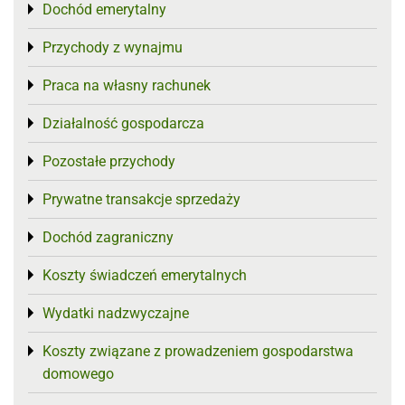
Dochód emerytalny
Toggle menu
Przychody z wynajmu
Toggle menu
Praca na własny rachunek
Toggle menu
Działalność gospodarcza
Toggle menu
Pozostałe przychody
Toggle menu
Prywatne transakcje sprzedaży
Toggle menu
Dochód zagraniczny
Toggle menu
Koszty świadczeń emerytalnych
Toggle menu
Wydatki nadzwyczajne
Toggle menu
Koszty związane z prowadzeniem gospodarstwa
Toggle menu
domowego