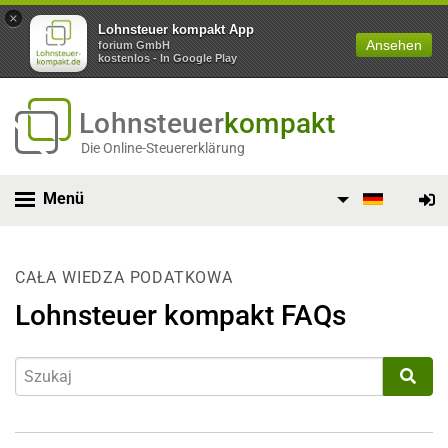
×
Lohnsteuer kompakt App
Ansehen
forium GmbH
kostenlos - In Google Play
Lohnsteuer
kompakt
Die Online-Steuererklärung
Menü
CAŁA WIEDZA PODATKOWA
Lohnsteuer kompakt FAQs