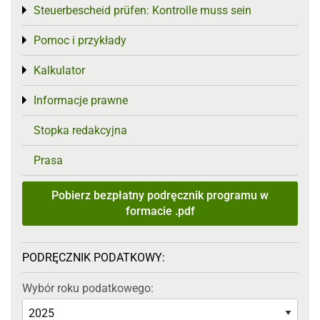
Steuerbescheid prüfen: Kontrolle muss sein
Toggle menu
Pomoc i przykłady
Toggle menu
Kalkulator
Toggle menu
Informacje prawne
Toggle menu
Stopka redakcyjna
Prasa
Pobierz bezpłatny podręcznik programu w
formacie .pdf
PODRĘCZNIK PODATKOWY:
Wybór roku podatkowego: