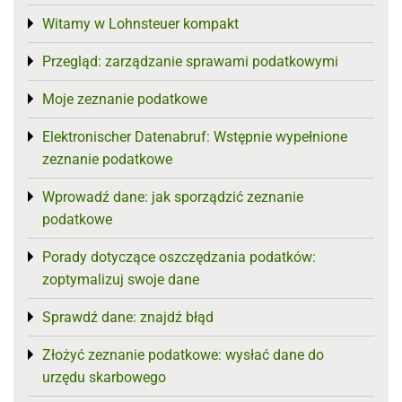
Witamy w Lohnsteuer kompakt
Toggle menu
Przegląd: zarządzanie sprawami podatkowymi
Toggle menu
Moje zeznanie podatkowe
Toggle menu
Elektronischer Datenabruf: Wstępnie wypełnione
Toggle menu
zeznanie podatkowe
Wprowadź dane: jak sporządzić zeznanie
Toggle menu
podatkowe
Porady dotyczące oszczędzania podatków:
Toggle menu
zoptymalizuj swoje dane
Sprawdź dane: znajdź błąd
Toggle menu
Złożyć zeznanie podatkowe: wysłać dane do
Toggle menu
urzędu skarbowego