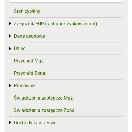
Stan cywilny
Załącznik EÜR (rachunek zysków i strat)
Toggle menu
Dane osobowe
Toggle menu
Dzieci
Toggle menu
Przychód Mąż
Przychód Żona
Pracownik
Toggle menu
Świadczenia zastępcze Mąż
Świadczenia zastępcze Żona
Dochody kapitałowe
Toggle menu