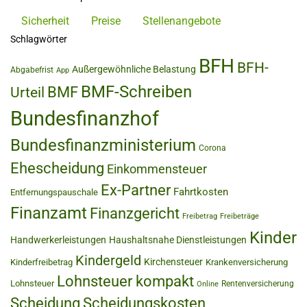
Sicherheit
Preise
Stellenangebote
Schlagwörter
BFH
BFH-
Außergewöhnliche Belastung
Abgabefrist
App
BMF-Schreiben
BMF
Urteil
Bundesfinanzhof
Bundesfinanzministerium
Corona
Ehescheidung
Einkommensteuer
Ex-Partner
Fahrtkosten
Entfernungspauschale
Finanzamt
Finanzgericht
Freibetrag
Freibeträge
Kinder
Handwerkerleistungen
Haushaltsnahe Dienstleistungen
Kindergeld
Kirchensteuer
Kinderfreibetrag
Krankenversicherung
Lohnsteuer kompakt
Lohnsteuer
Rentenversicherung
Online
Scheidung
Scheidungskosten