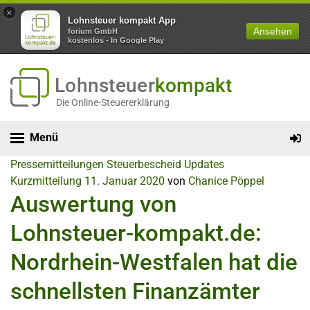
×
Lohnsteuer kompakt App
Ansehen
forium GmbH
kostenlos - In Google Play
Lohnsteuer
kompakt
Die Online-Steuererklärung
Menü
Pressemitteilungen
Steuerbescheid
Updates
Kurzmitteilung
11. Januar 2020
von
Chanice Pöppel
Auswertung von
Lohnsteuer-kompakt.de:
Nordrhein-Westfalen hat die
schnellsten Finanzämter