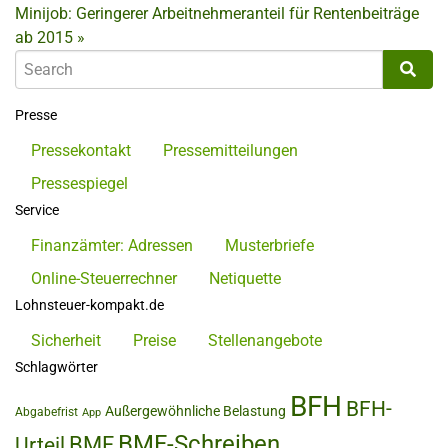
Minijob: Geringerer Arbeitnehmeranteil für Rentenbeiträge
ab 2015
»
Presse
Pressekontakt
Pressemitteilungen
Pressespiegel
Service
Finanzämter: Adressen
Musterbriefe
Online-Steuerrechner
Netiquette
Lohnsteuer-kompakt.de
Sicherheit
Preise
Stellenangebote
Schlagwörter
BFH
BFH-
Außergewöhnliche Belastung
Abgabefrist
App
BMF-Schreiben
BMF
Urteil