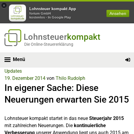
×
Lohnsteuer kompakt App
Ansehen
forium GmbH
kostenlos - In Google Play
Lohnsteuer
kompakt
Die Online-Steuererklärung
Menü
Updates
19. Dezember 2014
von
Thilo Rudolph
In eigener Sache: Diese
Neuerungen erwarten Sie 2015
Lohnsteuer kompakt startet in das neue
Steuerjahr 2015
mit zahlreichen Neuerungen. Die
kontinuierliche
Verbesserung
unserer Anwendung liegt uns auch 2015 am