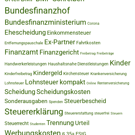
Bundesfinanzhof
Bundesfinanzministerium
Corona
Ehescheidung
Einkommensteuer
Ex-Partner
Fahrtkosten
Entfernungspauschale
Finanzamt
Finanzgericht
Freibetrag
Freibeträge
Kinder
Handwerkerleistungen
Haushaltsnahe Dienstleistungen
Kindergeld
Kirchensteuer
Kinderfreibetrag
Krankenversicherung
Lohnsteuer kompakt
Lohnsteuer
Rentenversicherung
Online
Scheidung
Scheidungskosten
Steuerbescheid
Sonderausgaben
Spenden
Steuererklärung
Steuererstattung
steuerfrei
Steuern
Trennung
Urteil
Steuerrecht
Studenten
Werbungskosten
§ 35a EStG