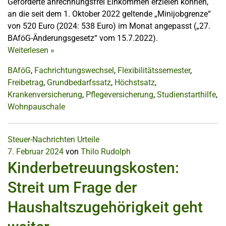
Geförderte anrechnungsfrei Einkommen erzielen können,
an die seit dem 1. Oktober 2022 geltende „Minijobgrenze“
von 520 Euro (2024: 538 Euro) im Monat angepasst („27.
BAföG-Änderungsgesetz“ vom 15.7.2022).
Weiterlesen
»
BAföG
,
Fachrichtungswechsel
,
Flexibilitätssemester
,
Freibetrag
,
Grundbedarfssatz
,
Höchstsatz
,
Krankenversicherung
,
Pflegeversicherung
,
Studienstarthilfe
,
Wohnpauschale
Steuer-Nachrichten
Urteile
7. Februar 2024
von
Thilo Rudolph
Kinderbetreuungskosten:
Streit um Frage der
Haushaltszugehörigkeit geht