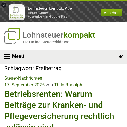
×
Lohnsteuer kompakt App
Ansehen
forium GmbH
kostenlos - In Google Play
Lohnsteuer
kompakt
Die Online-Steuererklärung
Menü
Schlagwort:
Freibetrag
Steuer-Nachrichten
17. September 2025
von
Thilo Rudolph
Betriebsrenten: Warum
Beiträge zur Kranken- und
Pflegeversicherung rechtlich